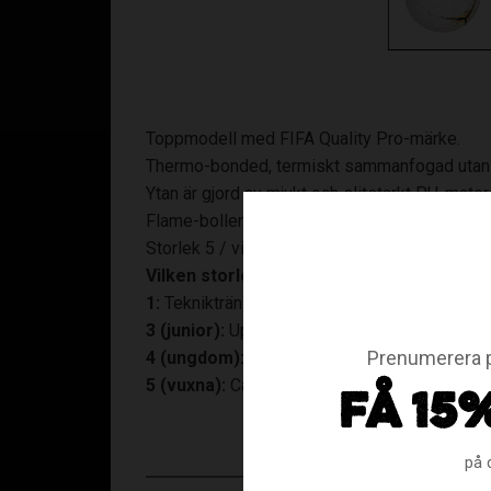
Toppmodell med FIFA Quality Pro-märke.
Thermo-bonded, termiskt sammanfogad utan
Ytan är gjord av mjukt och slitstarkt PU-materi
Flame-bollen har utmärkta studsegenskaper 
Storlek 5 / vikt ca 430 gram
Vilken storlek ska jag välja på fotbollen?
1:
Teknikträning för alla åldrar. 46–51 i cm om
3 (junior):
Upp till ca 8 år. 58,5–61 cm i omkr
Prenumerera p
4 (ungdom):
Ca 8–12 år. 63,5–66 cm i omkre
5 (vuxna):
Ca 12 år och uppåt. 68–70 cm i om
FÅ 15
på 