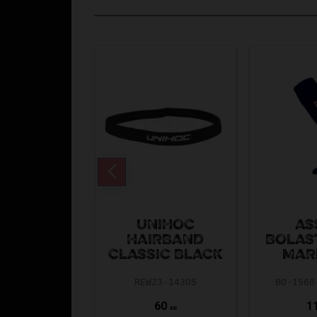
UNIHOC
AS
HAIRBAND
BOLAS
CLASSIC BLACK
MAR
REW23-14305
BO-1568
60
1
KR