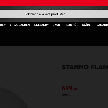
REA!
ERBJUDANDEN
INNEBANDY
SKOR
TILLBEHÖR
KLÄDER
SAMARB
STANNO FLAM
Nedsatt pris:
699
KR
Ordinarie pris:
999
KR