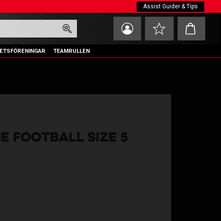
Assist Guider & Tips
Kundvagn
Favoriter
ETSFÖRENINGAR
TEAMRULLEN
E FOOTBALL SIZE 5