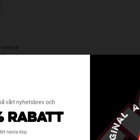
 sömmar.
al.
och mycket stabila flygegenskaper.
krets.
ets.
å vårt nyhetsbrev och
ts.
krets.
% RABATT
ditt nästa köp
RELATERADE PRODUKTER