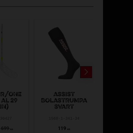
FAT P
IR/ONE
ASSIST
WETTE
 AL 29
BOLASTRUMPA
BETTER
IN)
SVART
NEON 
-30427
1568-1-341-34
FAT26-719
 699
119
179
KR
KR