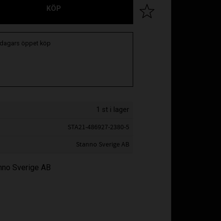
KÖP
Lägg till i favoriter
 dagars öppet köp
1 st i lager
STA21-486927-2380-5
Stanno Sverige AB
anno Sverige AB