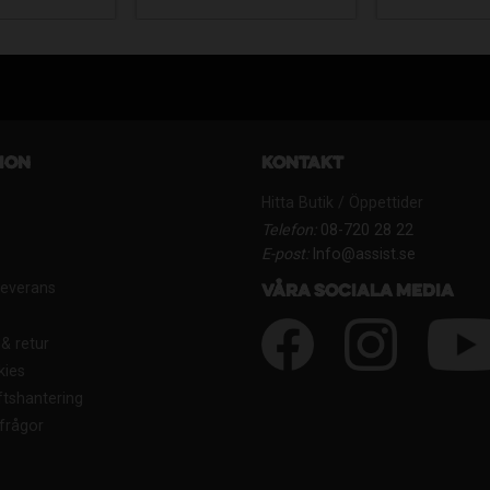
ion
Kontakt
Hitta Butik / Öppettider
Telefon:
08-720 28 22
E-post:
Info@assist.se
Leverans
Våra sociala media
& retur
kies
tshantering
frågor