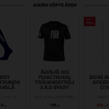
ANDRA KÖPTE ÄVEN
Spara
Spara
50
50
%
%
ÄLVSJÖ AIK
SIST
FUNCTIONAL
ZONE A
TRUMPA
TRÄNINGSTRÖJ
SPEED
INBLÅ
A 5.0 SVART
(TH
-1-483-34
AAIK-ASS25-1200-8000-5.0-140
REW25
19
199
850
1
KR
KR
KR