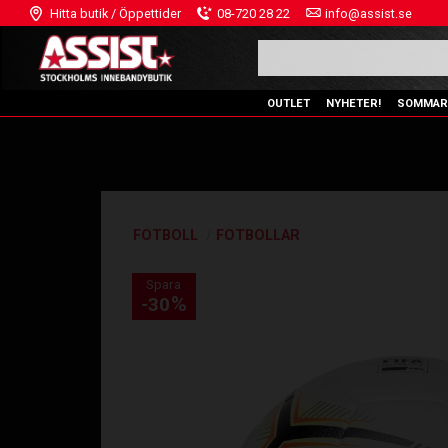
Hitta butik / Öppettider
08-720 28 22
info@assist.se
OUTLET
NYHETER!
SOMMAR
FOTBOLL
FOTBOLLAR
Spara
%
30