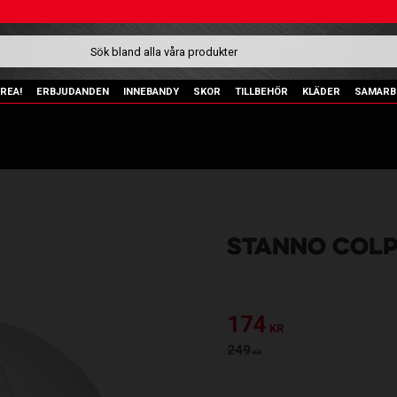
REA!
ERBJUDANDEN
INNEBANDY
SKOR
TILLBEHÖR
KLÄDER
SAMARB
STANNO COL
Nedsatt pris:
174
KR
Ordinarie pris:
249
KR