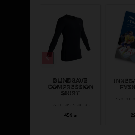
BLINDSAVE
INNEB
COMPRESSION
FYSI
SHIRT
978-91-
BS20-BCSLSB08-XS
459
2
KR