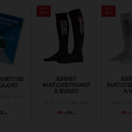
Spara
Spara
Spara
Spara
51
51
51
51
%
%
%
%
ASSIST
ASS
ANDYNS
MATCHSTRUMP
MATCH
OLOGI
A SVART
A 
88931-39-9
AT18-V2-STR-00-3134
AT18-STR
25
49
99
49
KR
KR
KR
KR