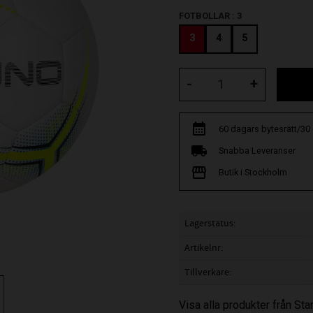
FOTBOLLAR :
3
3
4
5
-
+
60 dagars bytesrätt/30
Snabba Leveranser
Butik i Stockholm
Lagerstatus
Artikelnr
Tillverkare
Visa alla produkter från St