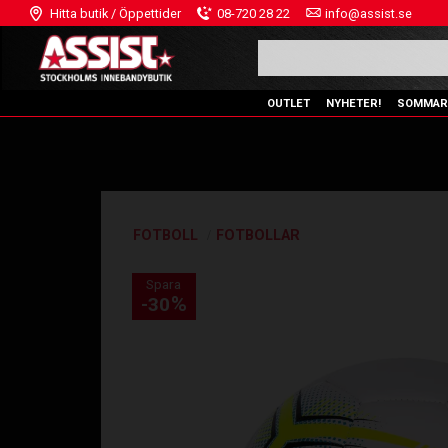
Hitta butik / Öppettider
08-720 28 22
info@assist.se
OUTLET
NYHETER!
SOMMAR
FOTBOLL
FOTBOLLAR
Spara
%
30