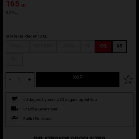
Nedsatt pris:
165
KR
Ordinarie pris:
329
KR
Storlekar kläder :
XXL
SMALL
MEDIUM
LARGE
XL
XXL
XS
3XL
KÖP
Lägg til
-
+
60 dagars bytesrätt/30 dagars öppet köp
Snabba Leveranser
Butik i Stockholm