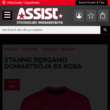
Hitta butik / Öppettider
Assist Guider & Tips
Meny
Kundva
Favoriter
KLÄDER
DOMARE
DOMARE - KLÄDER
STANNO BERGAMO
DOMARTRÖJA SS ROSA
Spara
50
%