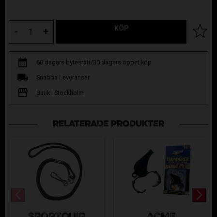
KÖP
Lägg til
-
+
60 dagars bytesrätt/30 dagars öppet köp
Snabba Leveranser
Butik i Stockholm
RELATERADE PRODUKTER