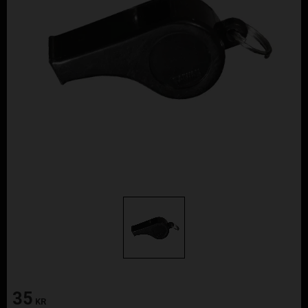
35
KR