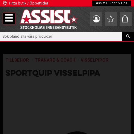
Hitta butik / Öppettider
Assist Guider & Tips
Meny
Kundva
Favoriter
TILLBEHÖR
TRÄNARE & COACH
VISSELPIPOR
SPORTQUIP VISSELPIPA