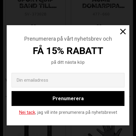
SPORTQUIP
ACME
BAND TILL
DOMARPIPA
VISSELPIPA
MED
SV-37302B
477-660
HALS
FINGERGREPP
39
99
KR
KR
Prenumerera på vårt nyhetsbrev och
FÅ 15% RABATT
Artikelnr
SV-37291B
på ditt nästa köp
Tillverkare
Ultimate Nordic AS
Email
Visa alla produkter från Ultimate Nordic AS
ANDRA KÖPTE ÄVEN
Prenumerera
Nej tack
, jag vill inte prenumerera på nyhetsbrevet