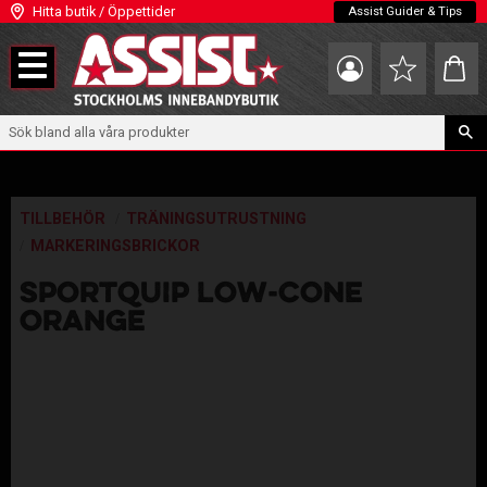
Hitta butik / Öppettider
Assist Guider & Tips
Meny
Kundva
Favoriter
TILLBEHÖR
TRÄNINGSUTRUSTNING
MARKERINGSBRICKOR
SPORTQUIP LOW-CONE
ORANGE