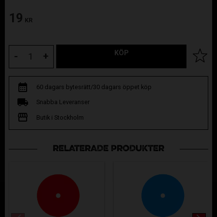
19
KR
KÖP
Lägg til
-
+
60 dagars bytesrätt/30 dagars öppet köp
Snabba Leveranser
Butik i Stockholm
RELATERADE PRODUKTER