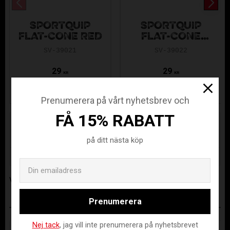
SPORTQUIP
SPORTQUIP
FLAT-CONE RED
FLAT-CONE
BLUE
SV-39021
SV-39022
29
29
KR
KR
Prenumerera på vårt nyhetsbrev och
FÅ 15% RABATT
Lagerstatus
1 st i lager
Artikelnr
SV-39007
på ditt nästa köp
Tillverkare
Ultimate Nordic AS
Email
Visa alla produkter från Ultimate Nordic AS
Prenumerera
ANDRA KÖPTE ÄVEN
Nej tack
, jag vill inte prenumerera på nyhetsbrevet