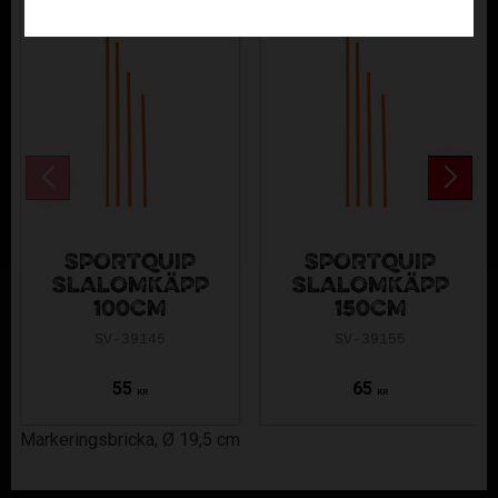
SPORTQUIP
SPORTQUIP
SLALOMKÄPP
SLALOMKÄPP
100CM
150CM
SV-39145
SV-39155
55
65
KR
KR
Markeringsbricka, Ø 19,5 cm