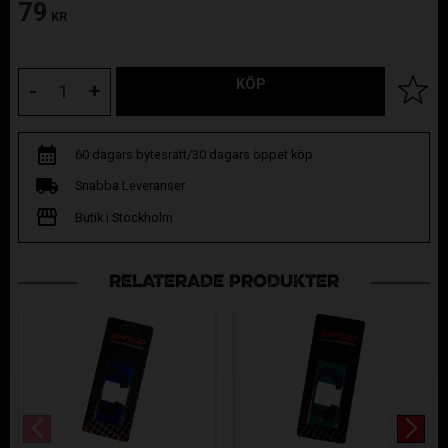
79
KR
KÖP
Lägg til
-
+
60 dagars bytesrätt/30 dagars öppet köp
Snabba Leveranser
Butik i Stockholm
RELATERADE PRODUKTER