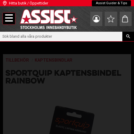
Hitta butik / Öppettider
Assist Guider & Tips
Meny
Kundva
Favoriter
TILLBEHÖR
KAPTENSBINDLAR
SPORTQUIP KAPTENSBINDEL
RAINBOW