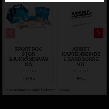
SPORTDOC
ASSIST
STOR
KAPTENSBINDE
SJUKVÅRDSVÄS
L KARDBORRE
KA
VIT
SV-567100
SV-37545
1 199
50
KR
KR
Kaptensbindel i regnbågsfärger - Senior