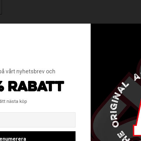
å vårt nyhetsbrev och
RELATERADE PRODUKTER
% RABATT
ditt nästa köp
Email
enumerera