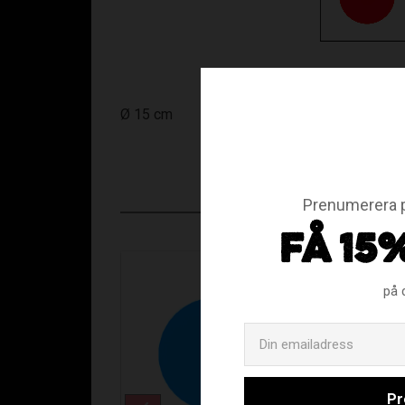
Ø 15 cm
Prenumerera p
FÅ 15
på 
Pr