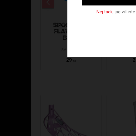
Nej tack
, jag vill i
SPORTQUIP
SPOR
FLAT-CONE
FLAT
BLUE
YE
SV-39022
SV-
29
2
KR