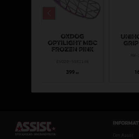
OXDOG
UNIH
OPTILIGHT MBC
GRIP
FROZEN PINK
RW-
EVO20-5181148
399
1
KR
Informat
Om Assist