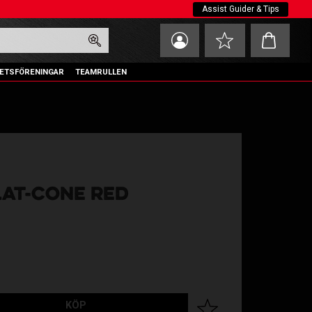
Assist Guider & Tips
Kundvagn
Favoriter
ETSFÖRENINGAR
TEAMRULLEN
LAT-CONE RED
KÖP
Lägg till i favoriter