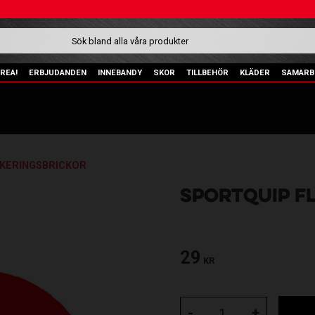
REA!
ERBJUDANDEN
INNEBANDY
SKOR
TILLBEHÖR
KLÄDER
SAMARB
KERINGSBRICKOR
SPORTQUIP F
29
KR
-
+