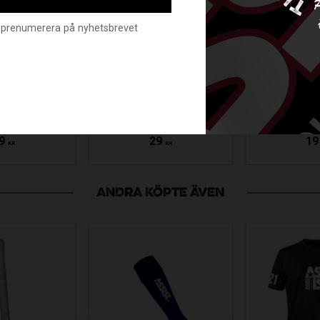
nte prenumerera på nyhetsbrevet
TQUIP
SPORTQUIP
SPOR
-CONE
FLAT-CONE
LOW-
LLOW
WHITE
ORA
39020
SV-39023
SV-3
9
29
19
KR
KR
ANDRA KÖPTE ÄVEN