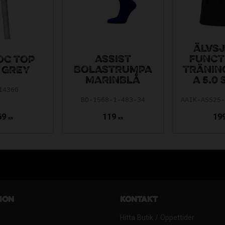
ÄLVSJ
ASSIST
FUNCT
OC TOP
BOLASTRUMPA
TRÄNIN
 GREY
MARINBLÅ
A 5.0
14360
BO-1568-1-483-34
69
119
19
KR
KR
ion
Kontakt
Hitta Butik / Öppettider