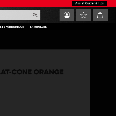
Assist Guider & Tips
Kundvagn
Favoriter
ETSFÖRENINGAR
TEAMRULLEN
LAT-CONE ORANGE
oriter