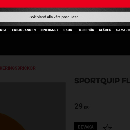
REA!
ERBJUDANDEN
INNEBANDY
SKOR
TILLBEHÖR
KLÄDER
SAMARB
KERINGSBRICKOR
SPORTQUIP F
29
KR
BEVAKA
Lägg till i fav