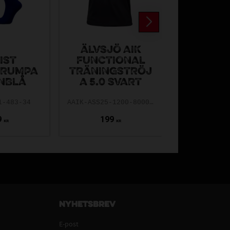
ÄLVSJÖ AIK
IST
FUNCTIONAL
VÄSBY A
TRUMPA
TRÄNINGSTRÖJ
SHORTS
NBLÅ
A 5.0 SVART
VAIK-5252
1-483-34
AAIK-ASS25-1200-8000-5.0-140
9
199
279
KR
KR
Nyhetsbrev
E-post