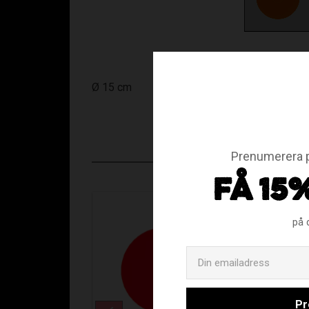
Ø 15 cm
Prenumerera p
FÅ 15
på 
Pr