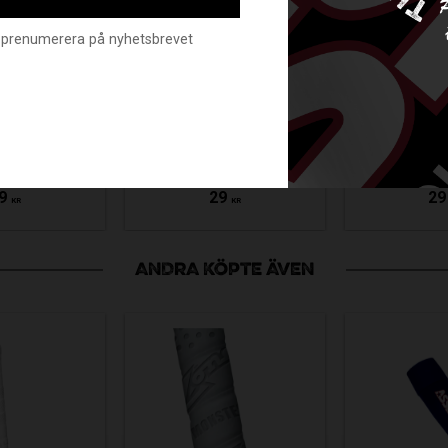
nte prenumerera på nyhetsbrevet
TQUIP
SPORTQUIP
SPOR
-CONE
FLAT-CONE
FLAT
LUE
YELLOW
WH
39022
SV-39020
SV-3
9
29
29
KR
KR
ANDRA KÖPTE ÄVEN