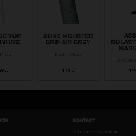
ASS
OC TOP
ZONE MONSTER
BOLAS
 WHITE
GRIP AIR GREY
MARI
14361
REW17-34125
BO-1568-
69
170
11
KR
KR
ion
Kontakt
Hitta Butik / Öppettider