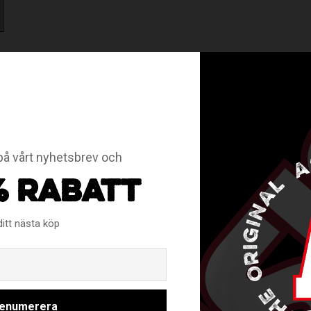
å vårt nyhetsbrev och
RELATERADE PRODUKTER
% RABATT
ditt nästa köp
Email
enumerera