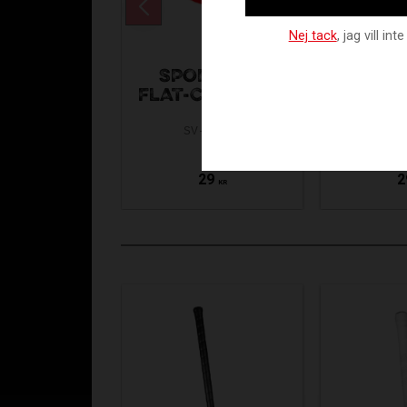
Nej tack
, jag vill i
SPOR
SPORTQUIP
FLAT
FLAT-CONE RED
B
SV-39021
SV-
29
2
KR