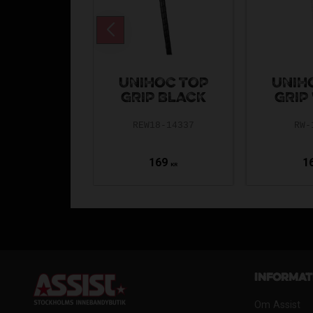
UNIHOC TOP
UNIH
GRIP BLACK
GRIP
REW18-14337
RW-
169
1
KR
Informat
Om Assist