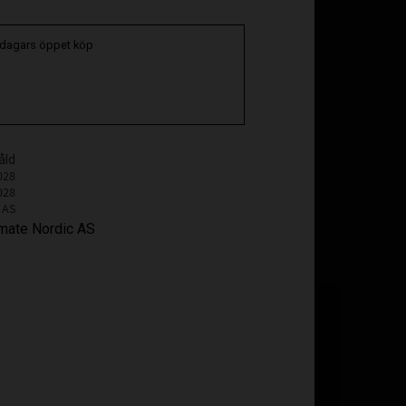
 dagars öppet köp
åld
028
028
 AS
timate Nordic AS