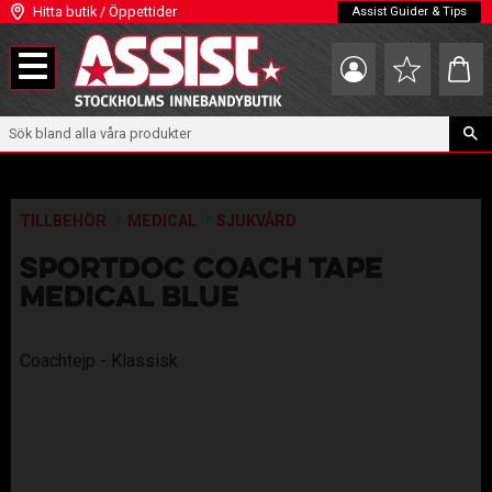
Hitta butik / Öppettider
Assist Guider & Tips
Meny
Kundva
Favoriter
TILLBEHÖR
MEDICAL
SJUKVÅRD
SPORTDOC COACH TAPE
MEDICAL BLUE
Coachtejp - Klassisk