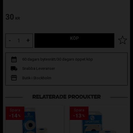
30
KR
KÖP
Lägg til
-
+
60 dagars bytesrätt/30 dagars öppet köp
Snabba Leveranser
Butik i Stockholm
RELATERADE PRODUKTER
Spara
Spara
14
13
%
%