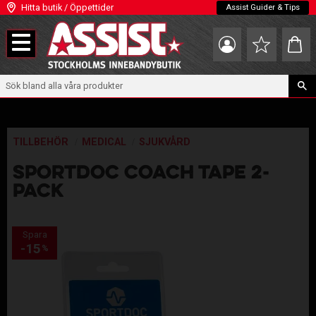
Hitta butik / Öppettider
Assist Guider & Tips
Meny
Kundva
Favoriter
TILLBEHÖR
MEDICAL
SJUKVÅRD
SPORTDOC COACH TAPE 2-
PACK
Spara
15
%