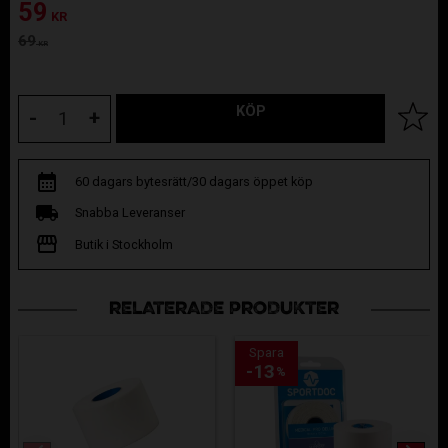
Nedsatt pris:
59
KR
Ordinarie pris:
69
KR
KÖP
Lägg til
-
+
60 dagars bytesrätt/30 dagars öppet köp
Snabba Leveranser
Butik i Stockholm
RELATERADE PRODUKTER
Spara
13
%