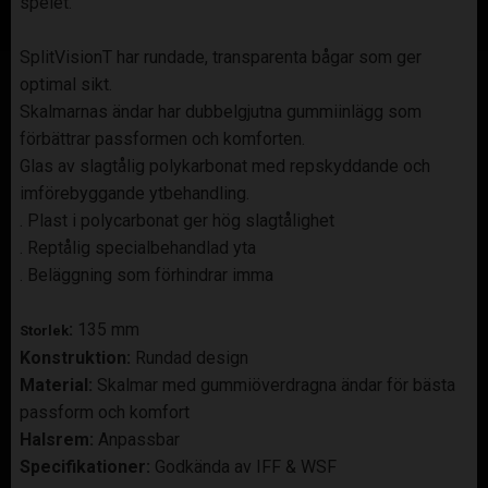
spelet.
SplitVisionT har rundade, transparenta bågar som ger
optimal sikt.
Skalmarnas ändar har dubbelgjutna gummiinlägg som
förbättrar passformen och komforten.
Glas av slagtålig polykarbonat med repskyddande och
imförebyggande ytbehandling.
. Plast i polycarbonat ger hög slagtålighet
. Reptålig specialbehandlad yta
. Beläggning som förhindrar imma
:
135 mm
Storlek
Konstruktion:
Rundad design
Material:
Skalmar med gummiöverdragna ändar för bästa
passform och komfort
Halsrem:
Anpassbar
Specifikationer:
Godkända av IFF & WSF