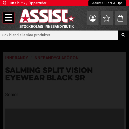
Hitta butik / Öppettider
Assist Guider & Tips
Meny
Kundva
Favoriter
INNEBANDY
INNEBANDYGLASÖGON
SALMING SPLIT VISION
EYEWEAR BLACK SR
Senior