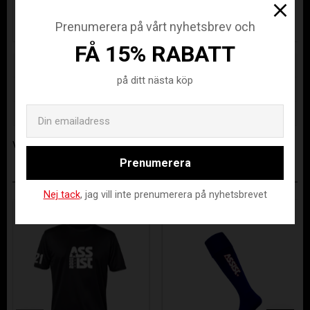
KR
KR
KR
KR
Prenumerera på vårt nyhetsbrev och
FÅ 15% RABATT
Lagerstatus
1 st i lager
på ditt nästa köp
Artikelnr
SAL25-1235045-0712-4600
Email
Tillverkare
Salming Sports AB
Visa alla produkter från Salming Sports AB
Prenumerera
ANDRA KÖPTE ÄVEN
Nej tack
, jag vill inte prenumerera på nyhetsbrevet