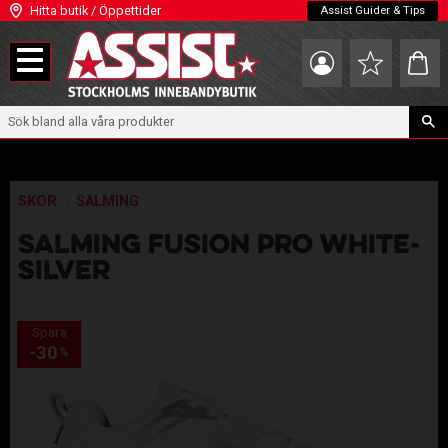
Hitta butik / Öppettider
Assist Guider & Tips
Meny
Kundva
Favoriter
SKOR
SALMING
SALMING FUSION PRO WHITE-
SILVER
Spara
30
%