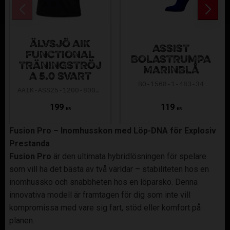
ÄLVSJÖ AIK
ASSIST
FUNCTIONAL
BOLASTRUMPA
TRÄNINGSTRÖJ
MARINBLÅ
A 5.0 SVART
BO-1568-1-483-34
AAIK-ASS25-1200-8000-5.0-140
199
119
KR
KR
Fusion Pro – Inomhusskon med Löp-DNA för Explosiv
Prestanda
Fusion Pro
är den ultimata hybridlösningen för spelare
som vill ha det bästa av två världar – stabiliteten hos en
inomhussko och snabbheten hos en löparsko. Denna
innovativa modell är framtagen för dig som inte vill
kompromissa med vare sig fart, stöd eller komfort på
planen.