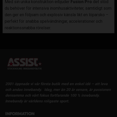
Med sin unika konstruktion erbjuder
Fusion Pro
det stöd
du behöver för intensiva inomhusaktiviteter, samtidigt som
den ger en följsam och explosiv känsla likt en löparsko –
perfekt för snabba spelvändningar, accelerationer och
reaktionssnabba rörelser.
2001 öppnade vi vår första butik med en enkel idé – att leva
och andas innebandy.
Idag, mer än 20 år senare, är passionen
densamma och vårt fokus fortfarande 100 % innebandy.
Innebandy är världens roligaste sport.
Information