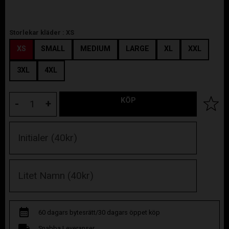
Storlekar kläder :
XS
XS
SMALL
MEDIUM
LARGE
XL
XXL
3XL
4XL
KÖP
Lägg til
-
+
60 dagars bytesrätt/30 dagars öppet köp
Snabba Leveranser