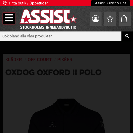
Hitta butik / Öppettider
Assist Guider & Tips
Meny
Kundva
Favoriter
KLÄDER
OFF COURT
PIKÉER
OXDOG OXFORD II POLO