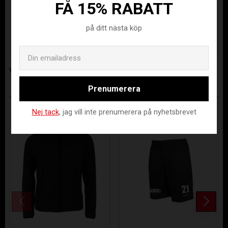
FÅ 15% RABATT
Lagerstatus
Beställningsvara
på ditt nästa köp
Artikelnr
EVO-5222000-XS
Tillverkare
Evosport AB
Email
Visa alla produkter från Evosport AB
Prenumerera
ANDRA KÖPTE ÄVEN
Nej tack
, jag vill inte prenumerera på nyhetsbrevet