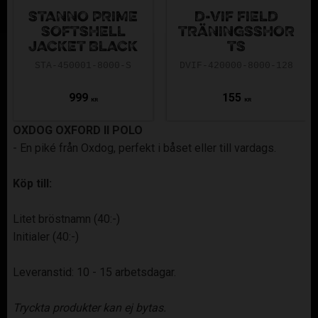
STANNO PRIME
D-VIF FIELD
SOFTSHELL
TRÄNINGSSHOR
JACKET BLACK
TS
STA-450001-8000-S
DVIF-420000-8000-128
999
155
KR
KR
OXDOG OXFORD II POLO
- En piké från Oxdog, perfekt i båset eller till vardags.
Köp till:
Litet bröstnamn (40:-)
Initialer (40:-)
Leveranstid: 10 - 15 arbetsdagar.
Tryckta produkter kan ej bytas.