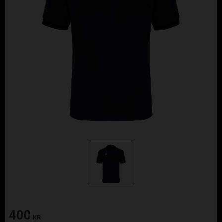
400
KR