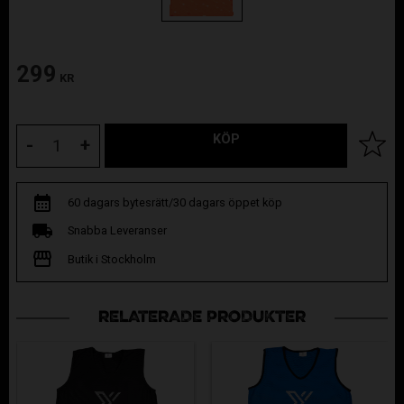
299
KR
KÖP
Lägg til
-
+
60 dagars bytesrätt/30 dagars öppet köp
Snabba Leveranser
Butik i Stockholm
RELATERADE PRODUKTER