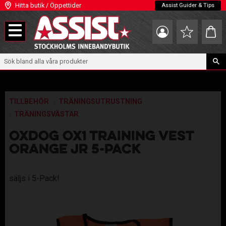
Hitta butik / Öppettider
Assist Guider & Tips
Meny
Kundva
Favoriter
TILLBEHÖR
TRÄNINGSUTRUSTNING
TRÄNINGSVÄSTAR
OXDOG OX1 TRAINING VEST
ORANGE JR 5-PACK
säljs i 5-Pack!