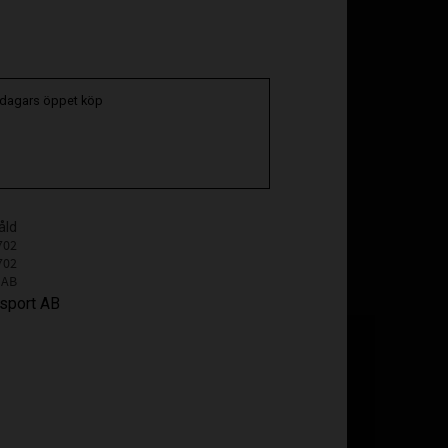
oriter
 dagars öppet köp
åld
702
702
 AB
osport AB