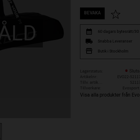
BEVAKA
Lägg till i fav
ÅLD
60 dagars bytesrätt/30
Snabba Leveranser
Butik i Stockholm
Lagerstatus
Sluts
Artikelnr
EVO22-5211
Tillv. artikelnr
5211
Tillverkare
Evosport
Visa alla produkter från Ev