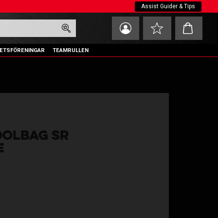
Assist Guider & Tips
Kundvagn
Favoriter
ETSFÖRENINGAR
TEAMRULLEN
OOLBAG SR
E