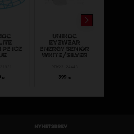
HOC
UNIHOC
LITE
EYEWEAR
UNI
 PE ICE
ENERGY SENIOR
EVOLITE
UE
WHITE/SILVER
PP BRIGH
-21931
REW23-24443
REW24-2
9
399
349
KR
KR
Nyhetsbrev