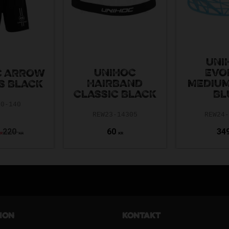
UNI
UNIHOC
EVO
C ARROW
HAIRBAND
MEDIUM
S BLACK
CLASSIC BLACK
BL
80-140
REW23-14305
REW24
220
60
34
KR
KR
KR
ion
Kontakt