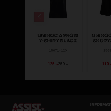
UNIHOC ARROW
UNIHO
T-SHIRT BLACK
SHORT
15671-120
156
125
250
110
KR
KR
Informat