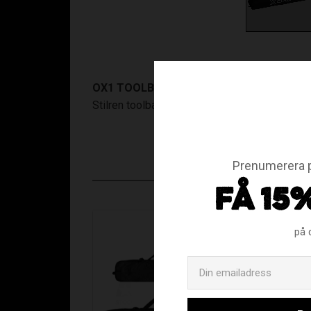
OX1 TOOLBAG!
Stilren toolbag från oxdog med ett inre fack.
Prenumerera p
FÅ 15
på 