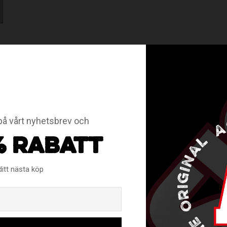
å vårt nyhetsbrev och
RELATERADE PRODUKTER
% RABATT
ditt nästa köp
Email