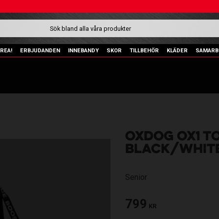
REA!
ERBJUDANDEN
INNEBANDY
SKOR
TILLBEHÖR
KLÄDER
SAMARB
OXDOG OX1 T
BLACK/WHIT
Senior
799
KR