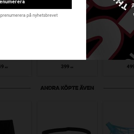
enumerera
nte prenumerera på nyhetsbrevet
ASS
G OX1
OXDOG OX1
HOL
BAG JR
STICKBAG SR
BACK
/WHITE
BLACK/WHITE
BLAC
-5211701
EVO21-5211700
ASS24
49
399
49
KR
KR
ANDRA KÖPTE ÄVEN