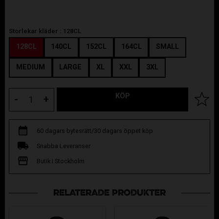
Storlekar kläder :
128CL
128CL
140CL
152CL
164CL
SMALL
MEDIUM
LARGE
XL
XXL
3XL
KÖP
Lägg til
-
+
60 dagars bytesrätt/30 dagars öppet köp
Snabba Leveranser
Butik i Stockholm
RELATERADE PRODUKTER