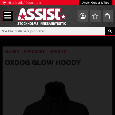
Hitta butik / Öppettider
Assist Guider & Tips
Meny
Kundva
Favoriter
KLÄDER
OFF COURT
HOODIES
OXDOG GLOW HOODY