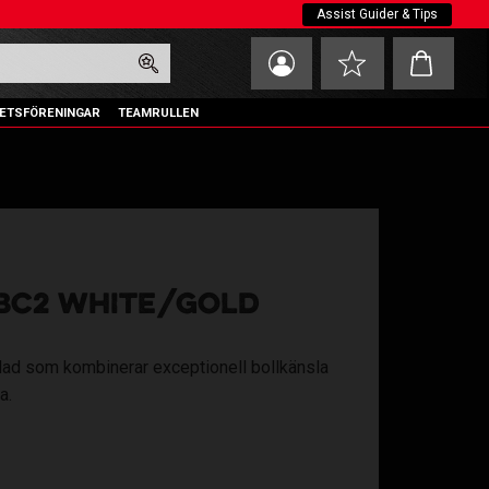
Assist Guider & Tips
Kundvagn
Favoriter
ETSFÖRENINGAR
TEAMRULLEN
BC2 WHITE/GOLD
ttblad som kombinerar exceptionell bollkänsla
a.