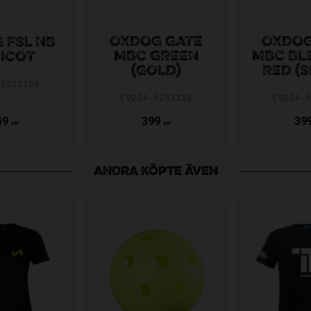
OXDOG GATE
OXDOG
 FSL NB
MBC GREEN
MBC BL
ICOT
(GOLD)
RED (S
-5211150
EVO24-5241116
EVO24-
49
399
39
KR
KR
ANDRA KÖPTE ÄVEN