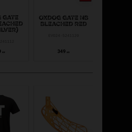
OXDOG
 GATE
MB
OXDOG GATE NB
EACHED
SMOKE
BLEACHED RED
ILVER)
(GOL
EVO24-5241120
5241112
EVO24-52
9
349
399
KR
KR