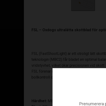
FSL – Oxdogs ultralätta skottblad för opt
FSL (FastShootLight) är ett otroligt lätt s
teknologin (MBC2) får bladet en optimal balan
vridstyvhet, vilket ökar precisionen vid skott.
FSL förenar de bästa egenskaperna från Oxdo
bollkontroll och en skön spelkänsla. Perfekt 
Hårdhet:
MBC2 - Medium soft touch, med dub
Prenumerera p