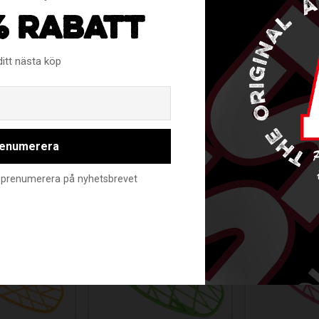
% RABATT
nsla. Känns lite som en blandning mellan Avox och OptiLight.
ditt nästa köp
Email
enumerera
RELATERADE PRODUKTER
nte prenumerera på nyhetsbrevet