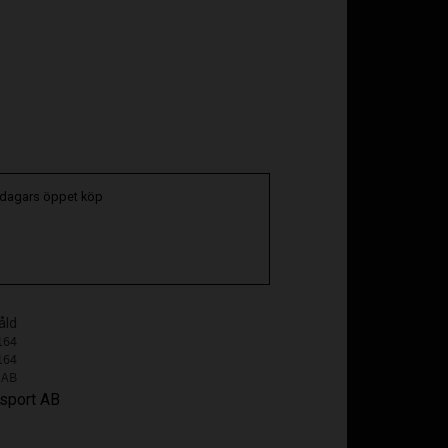
oriter
 dagars öppet köp
åld
164
164
 AB
osport AB