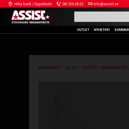
Hitta butik / Öppettider
08-720 28 22
info@assist.se
OUTLET
NYHETER!
SOMMAR
INNEBANDY
BLAD
OXDOG - INNEBANDYBL