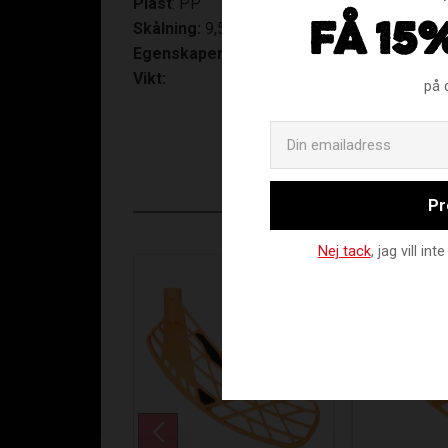
Plast
: PP
Skålning:
9,5 mm
FÅ 15
Egenskaper:
Lätt skottblad med skön bollkä
Vikt:
på 
Pr
Nej tack
, jag vill i