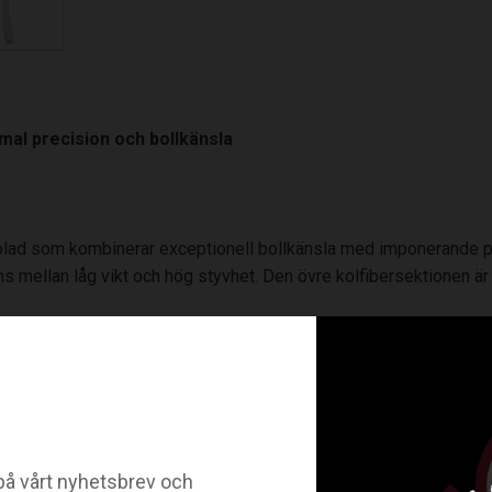
imal precision och bollkänsla
kottblad som kombinerar exceptionell bollkänsla med imponerande
s mellan låg vikt och hög styvhet. Den övre kolfibersektionen är 
gs populära Avox- och OptiLight-blad. Med en stor konkavitet p
för spelare som söker lätthet, balans och skott i toppklass!
bla carbonförstärkningar.
å vårt nyhetsbrev och