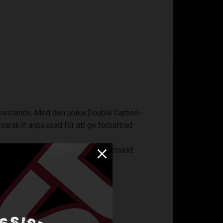
 prestanda. Med den unika Double Carbon-
särskilt anpassad för att ge förbättrad
å 9,5 mm erbjuder bladet både utmärkt