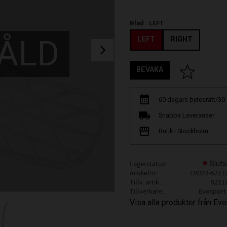
Blad :
LEFT
ÅLD
LEFT
RIGHT
BEVAKA
Lägg till i fav
60 dagars bytesrätt/30
Snabba Leveranser
Butik i Stockholm
Lagerstatus
Sluts
Artikelnr
EVO23-5211
Tillv. artikelnr
5211
Tillverkare
Evosport
Visa alla produkter från Ev