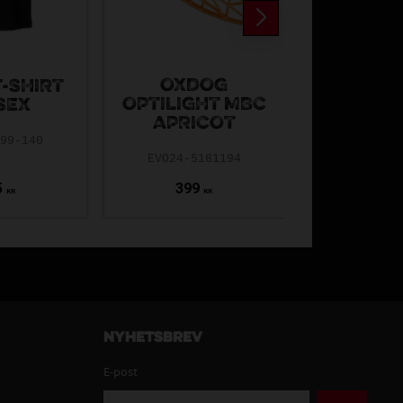
OXDOG
T-SHIRT
TT IBK T
OPTILIGHT MBC
SEX
WN
APRICOT
-99-140
TT-103-
EVO24-5181194
5
399
165
KR
KR
Nyhetsbrev
E-post