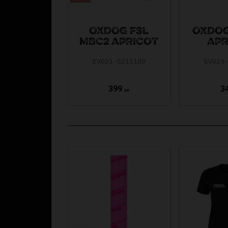
OXDOG FSL
OXDOG
MBC2 APRICOT
APR
EVO21-5211100
EVO23
399
3
KR