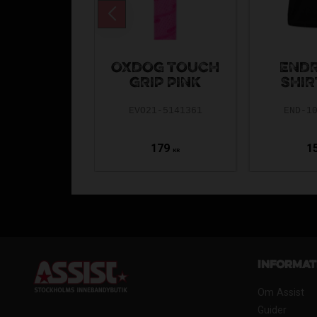
OXDOG TOUCH
ENDRE
GRIP PINK
SHIR
EVO21-5141361
END-1
179
1
KR
Informat
Om Assist
Guider