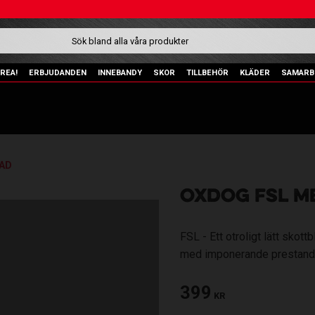
REA!
ERBJUDANDEN
INNEBANDY
SKOR
TILLBEHÖR
KLÄDER
SAMARB
AD
OXDOG FSL M
FSL - Ett otroligt lätt sko
med imponerande prestand
399
KR