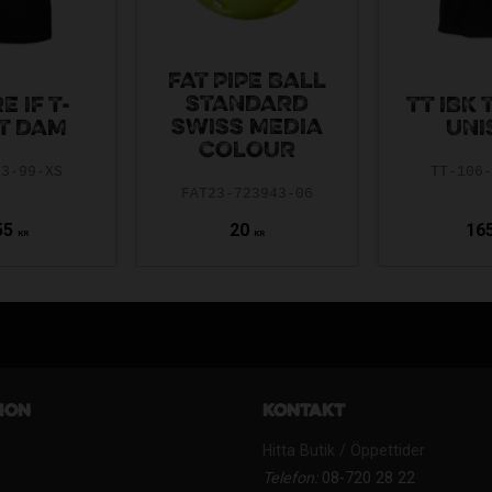
FAT PIPE BALL
STANDARD
 IF T-
TT IBK 
SWISS MEDIA
T DAM
UNI
COLOUR
03-99-XS
TT-106
FAT23-723943-06
55
20
16
KR
KR
ion
Kontakt
Hitta Butik / Öppettider
Telefon:
08-720 28 22