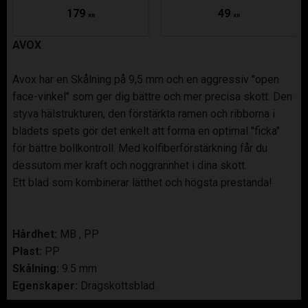
179
49
KR
KR
AVOX
Avox har en Skålning på 9,5 mm och en aggressiv "open
face-vinkel" som ger dig bättre och mer precisa skott. Den
styva hälstrukturen, den förstärkta ramen och ribborna i
bladets spets gör det enkelt att forma en optimal "ficka"
för bättre bollkontroll. Med kolfiberförstärkning får du
dessutom mer kraft och noggrannhet i dina skott.
Ett blad som kombinerar lätthet och högsta prestanda!
Hårdhet:
MB , PP
Plast:
PP
Skålning:
9.5 mm
Egenskaper:
Dragskottsblad