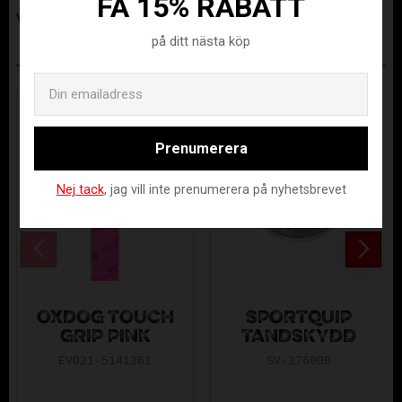
FÅ 15% RABATT
Visa alla produkter från Evosport AB
på ditt nästa köp
ANDRA KÖPTE ÄVEN
Email
Prenumerera
Nej tack
, jag vill inte prenumerera på nyhetsbrevet
OXDOG TOUCH
SPORTQUIP
GRIP PINK
TANDSKYDD
EVO21-5141361
SV-37600B