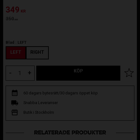
Nedsatt pris:
349
KR
Ordinarie pris:
350
KR
Blad :
LEFT
LEFT
RIGHT
KÖP
Lägg til
-
+
60 dagars bytesrätt/30 dagars öppet köp
Snabba Leveranser
Butik i Stockholm
RELATERADE PRODUKTER