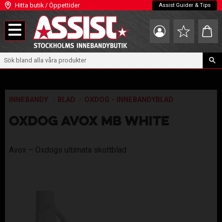
Hitta butik / Öppettider
Assist Guider & Tips
Meny
Kundva
Favoriter
INNEBANDY
BLAD
OXDOG - INNEBANDYBLAD
OXDOG AVOX MB WHITE
Avox – Oxdogs ultimata skottblad