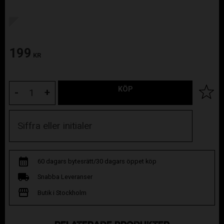
199
KR
KÖP
Lägg til
-
+
60 dagars bytesrätt/30 dagars öppet köp
Snabba Leveranser
Butik i Stockholm