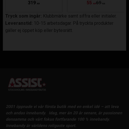
319
55
69
KR
KR
KR
Tryck som ingår:
Klubbmärke samt siffra eller initialer.
Leveranstid:
10-15 arbetsdagar. På tryckta produkter
gäller ej öppet köp eller bytesrätt.
2001 öppnade vi vår första butik med en enkel idé – att leva
och andas innebandy.
Idag, mer än 20 år senare, är passionen
densamma och vårt fokus fortfarande 100 % innebandy.
Innebandy är världens roligaste sport.