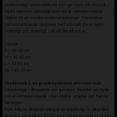
Dubbelsidigt universalskydd som ger tryck och stöd på
mjuka vävnader samtidigt som det är värmebevarande.
Hjälper till att minska muskelsträckningar. Tillverkat av
värmeutvecklande neoprene med slitstark yta av nylon
invändigt och utvändigt. Lätt att dra på och av.
Storlek:
S = 45-50 cm
M = 45-55 cm
L = 55-60 cm
XL = 60-70 cm
Skyddsnivå 1, en grundskyddsnivå utformad mot:
Sträckningar i lårmuskeln och ljumsken. Skuddet ger tryck
och är värmebevarande vilket mildrar smärtan och främjar
läkningen.
Kom ihåg att lårskydd aldrig är en ersättning för läkarvård.
Kontakta alltid läkare för diagnos och behandling av skador.