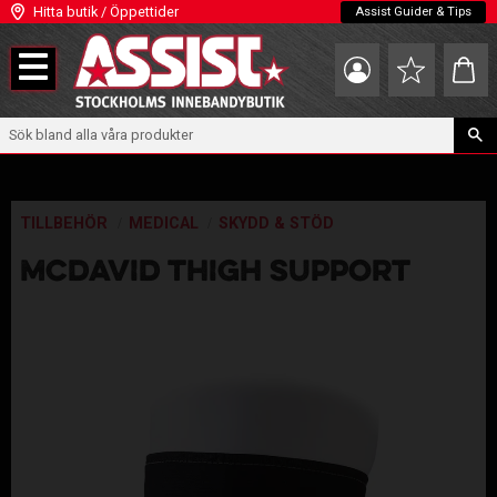
Hitta butik / Öppettider
Assist Guider & Tips
Meny
Kundva
Favoriter
TILLBEHÖR
MEDICAL
SKYDD & STÖD
MCDAVID THIGH SUPPORT