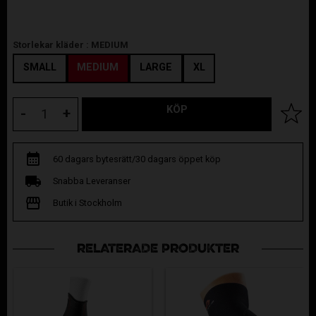
Storlekar kläder :
MEDIUM
SMALL
MEDIUM
LARGE
XL
KÖP
Lägg til
-
+
60 dagars bytesrätt/30 dagars öppet köp
Snabba Leveranser
Butik i Stockholm
RELATERADE PRODUKTER