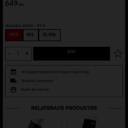
649
KR
Storlekar kläder :
XS/S
XS/S
M/L
XL/XXL
KÖP
Lägg til
-
+
60 dagars bytesrätt/30 dagars öppet köp
Snabba Leveranser
Butik i Stockholm
RELATERADE PRODUKTER