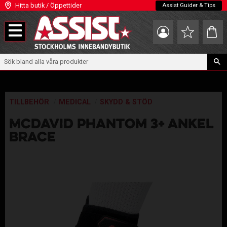
Hitta butik / Öppettider
Assist Guider & Tips
Meny
Kundva
Favoriter
TILLBEHÖR
MEDICAL
SKYDD & STÖD
MCDAVID PHANTOM 3+ ANKEL
BRACE