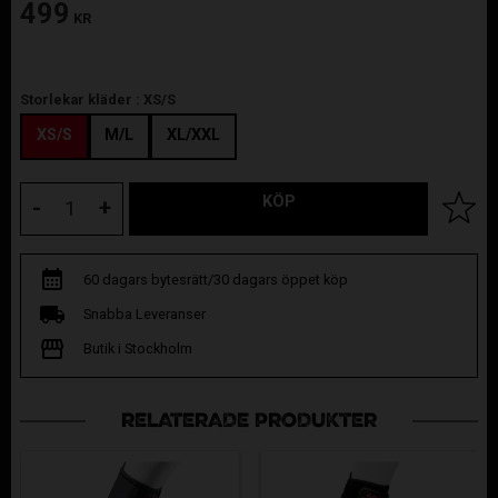
499
KR
Storlekar kläder :
XS/S
XS/S
M/L
XL/XXL
KÖP
Lägg til
-
+
60 dagars bytesrätt/30 dagars öppet köp
Snabba Leveranser
Butik i Stockholm
RELATERADE PRODUKTER