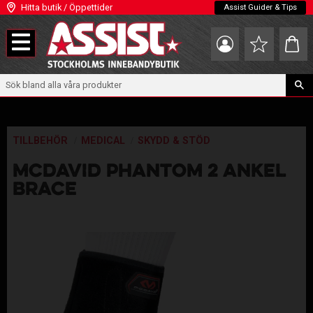
Hitta butik / Öppettider
Assist Guider & Tips
Meny
Kundva
Favoriter
TILLBEHÖR
MEDICAL
SKYDD & STÖD
MCDAVID PHANTOM 2 ANKEL
BRACE