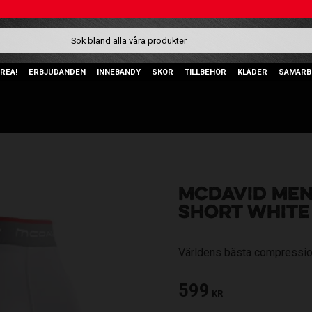
REA!
ERBJUDANDEN
INNEBANDY
SKOR
TILLBEHÖR
KLÄDER
SAMARB
MCDAVID MEN
SHORT WHITE
Världens bästa compressio
599
KR