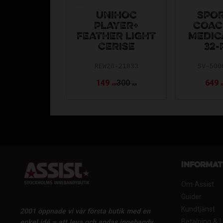
UNIHOC
SPO
PLAYER+
COAC
FEATHER LIGHT
MEDIC
CERISE
32-
REW20-21833
SV-500
149
300
649
KR
KR
Informat
Om Assist
Guider
Kundtjänst
2001 öppnade vi vår första butik med en
Betalning & 
enkel idé – att leva och andas innebandy.