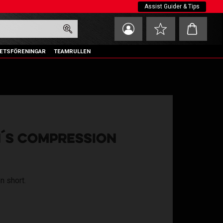
Assist Guider & Tips
Kundvagn
Favoriter
ETSFÖRENINGAR
TEAMRULLEN
´S COMPRESSION
n short.