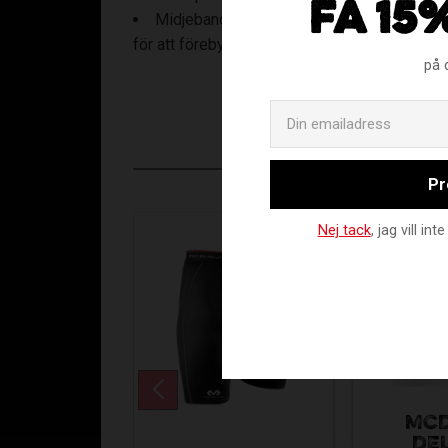
FÅ 15
Midjebanden har en praktisk vikbar desig
för att förebygga muskelskador.
på 
Pr
Nej tack
, jag vill i
MCD
DE