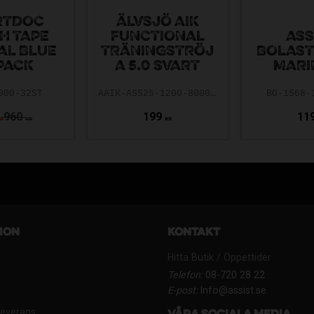
RTDOC
ÄLVSJÖ AIK
H TAPE
FUNCTIONAL
ASS
AL BLUE
TRÄNINGSTRÖJ
BOLAS
PACK
A 5.0 SVART
MARI
000-32ST
AAIK-ASS25-1200-8000-5.0-140
BO-1568-
960
199
11
KR
KR
KR
ion
Kontakt
Hitta Butik / Öppettider
Telefon:
08-720 28 22
E-post:
Info@assist.se
Leverans