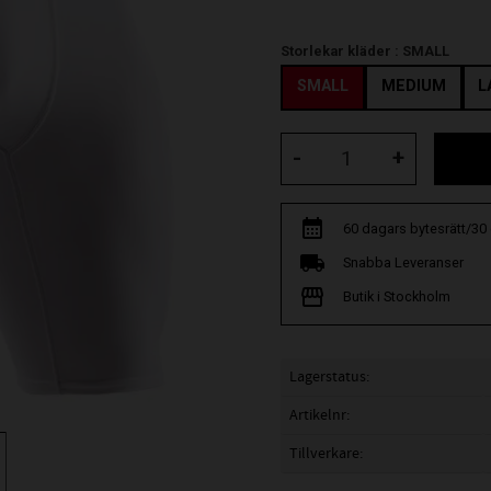
Storlekar kläder :
SMALL
SMALL
MEDIUM
L
-
+
60 dagars bytesrätt/30
Snabba Leveranser
Butik i Stockholm
Lagerstatus
Artikelnr
Tillverkare