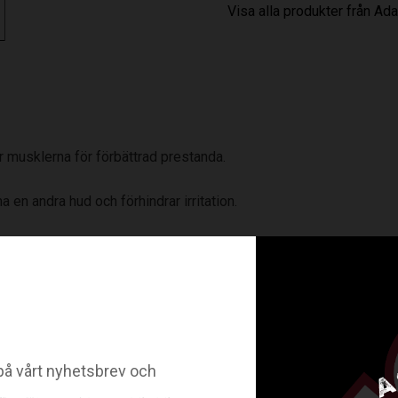
Visa alla produkter från Ad
 musklerna för förbättrad prestanda.
 en andra hud och förhindrar irritation.
ömmarna.
 bekvämt stöd.
 för alla sporter. Den ökade blodcirkulationen hjälper dig att 
å vårt nyhetsbrev och
echnology förbättrar avdunstningen av svett genom att dra fukt