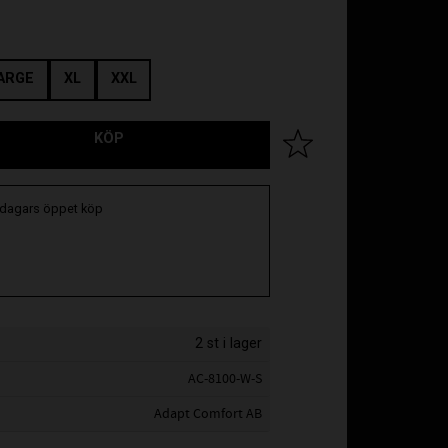
ARGE
XL
XXL
KÖP
Lägg till i favoriter
 dagars öppet köp
2 st i lager
AC-8100-W-S
Adapt Comfort AB