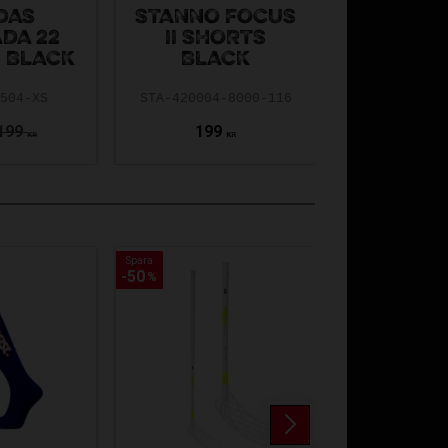
DAS
STANNO FOCUS
STANNO
DA 22
II SHORTS
II SHORT
 BLACK
BLACK
STA-420004-
7504-XS
STA-420004-8000-116
199
199
199
KR
KR
Spara
Spara
50
50
%
%