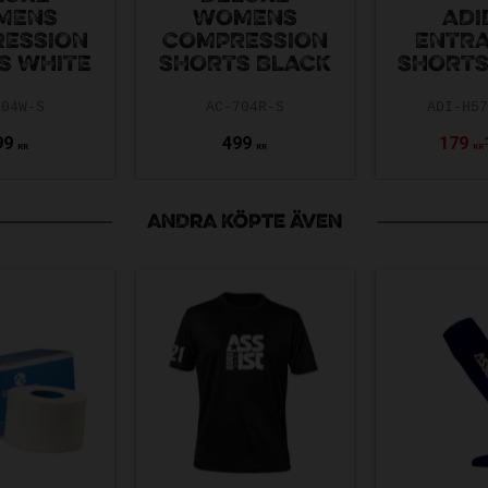
MENS
WOMENS
ADI
ESSION
COMPRESSION
ENTRA
S WHITE
SHORTS BLACK
SHORTS
704W-S
AC-704R-S
ADI-H5
99
499
179
KR
KR
KR
ANDRA KÖPTE ÄVEN