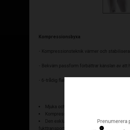
Kompressionsbyxa
- Kompressionsteknik värmer och stabiliserar
- Bekväm passform förbättrar känslan av att ha
- 6-trådig flatlock-teknologi för styrka vid s
Mjuka och elastiska shorts omsluter dig i
Kompressionsshorts ger bekväm kompression
Prenumerera p
Den exklusiva hDc™ Moisture Management T
fukttransport för att hålla dig sval och torr.