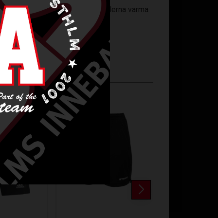
nsshorts för kvinnor håller musklerna varma