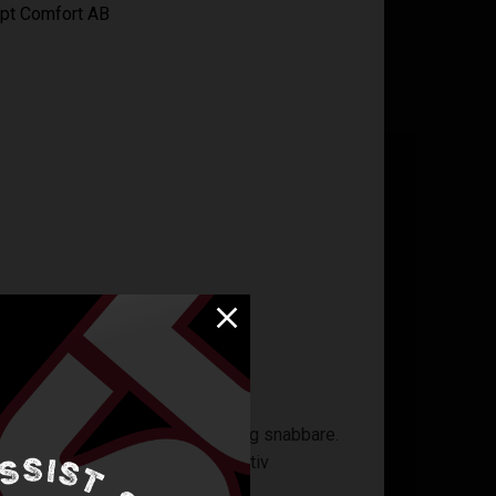
apt Comfort AB
prestera bättre och återhämta dig snabbare.
 över tyget för snabb och effektiv