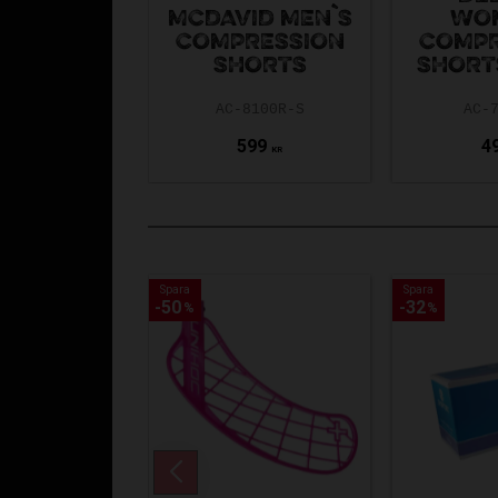
MCDAVID MEN`S
WO
COMPRESSION
COMPR
SHORTS
SHORT
AC-8100R-S
AC-
599
4
KR
Spara
Spara
Spara
Spara
50
50
32
32
%
%
%
%