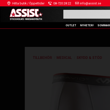
Hitta butik / Öppettider
08-720 28 22
info@assist.se
OUTLET
NYHETER!
SOMMAR
TILLBEHÖR
MEDICAL
SKYDD & STÖD