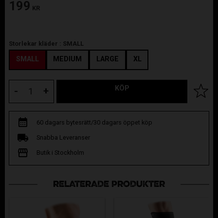
199
KR
Storlekar kläder :
SMALL
SMALL
MEDIUM
LARGE
XL
KÖP
Lägg til
-
+
60 dagars bytesrätt/30 dagars öppet köp
Snabba Leveranser
Butik i Stockholm
RELATERADE PRODUKTER