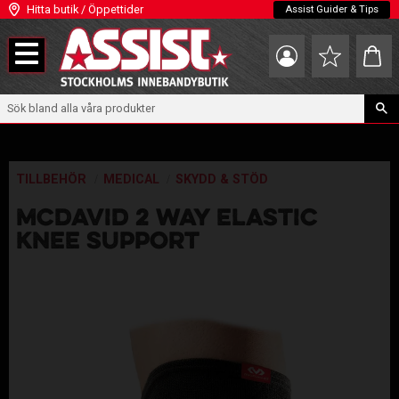
Hitta butik / Öppettider
Assist Guider & Tips
Meny
Kundva
Favoriter
TILLBEHÖR
MEDICAL
SKYDD & STÖD
MCDAVID 2 WAY ELASTIC
KNEE SUPPORT