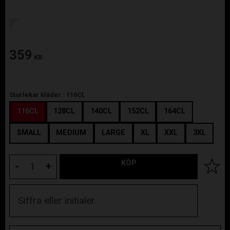
359
KR
Storlekar kläder :
116CL
116CL
128CL
140CL
152CL
164CL
SMALL
MEDIUM
LARGE
XL
XXL
3XL
KÖP
Lägg til
-
+