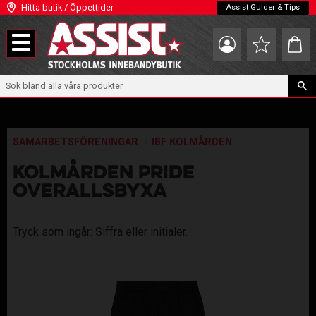
Hitta butik / Öppettider
Assist Guider & Tips
Meny
Kundva
Favoriter
SAMARBETSFÖRENINGAR
IBF KOLMÅRDEN
KOLMÅRDEN PRIDE
OVERALLSBYXA
Tryck som ingår: Siffra eller initialer.