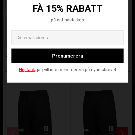
FÅ 15% RABATT
på ditt nästa köp
Lagerstatus
Beställningsvara
Artikelnr
IBFK-432003-8000-116
Email
Tillverkare
Stanno Sverige AB
Prenumerera
Visa alla produkter från Stanno Sverige AB
Nej tack
, jag vill inte prenumerera på nyhetsbrevet
ANDRA KÖPTE ÄVEN