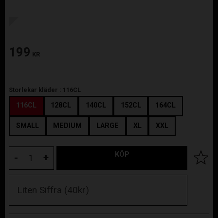
199
KR
Storlekar kläder :
116CL
116CL
128CL
140CL
152CL
164CL
SMALL
MEDIUM
LARGE
XL
XXL
KÖP
Lägg til
-
+