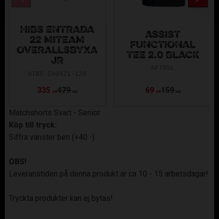
HIBS ENTRADA
ASSIST
22 MITEAM
FUNCTIONAL
OVERALLSBYXA
TEE 2.0 BLACK
JR
AFT05L
HIBS-IA0421-128
335
479
69
159
KR
KR
KR
KR
Matchshorts Svart - Senior
Köp till tryck:
Siffra vänster ben (+40:-).
OBS!
Leveranstiden på denna produkt är ca 10 - 15 arbetsdagar!
Tryckta produkter kan ej bytas!