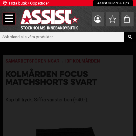
Hitta butik / Öppettider
Assist Guider & Tips
Meny
Kundva
Favoriter
SAMARBETSFÖRENINGAR
IBF KOLMÅRDEN
KOLMÅRDEN FOCUS
MATCHSHORTS SVART
Köp till tryck: Siffra vänster ben (+40:-).