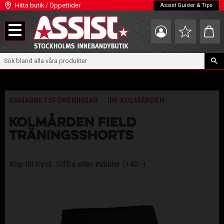
Hitta butik / Öppettider
Assist Guider & Tips
Meny
Kundva
Favoriter
SAMARBETSFÖRENINGAR
IBF KOLMÅRDEN
KOLMÅRDEN FIELD
TRÄNINGSSHORTS
Köp till tryck: Siffra eller initialer (+40:-).