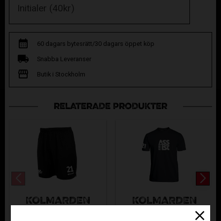
60 dagars bytesrätt/30 dagars öppet köp
Snabba Leveranser
Butik i Stockholm
RELATERADE PRODUKTER
KOLMÅRDEN
KOLMÅRDEN
FOCUS
TRÄNINGSTRÖJ