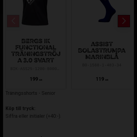
BERGS IK
ASSIST
FUNCTIONAL
BOLASTRUMPA
TRÄNINGSTRÖJ
MARINBLÅ
A 3.0 SVART
BO-1568-1-483-34
BIK-ASS25-1200-8000-3.0-140
199
119
KR
KR
Träningsshorts - Senior
Köp till tryck:
Siffra eller initialer (+40:-).