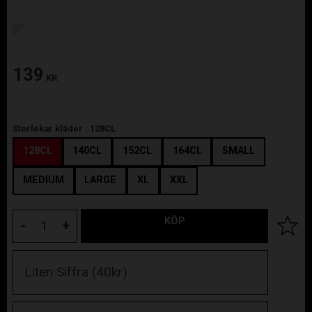
139
KR
Storlekar kläder :
128CL
128CL
140CL
152CL
164CL
SMALL
MEDIUM
LARGE
XL
XXL
KÖP
Lägg til
-
+