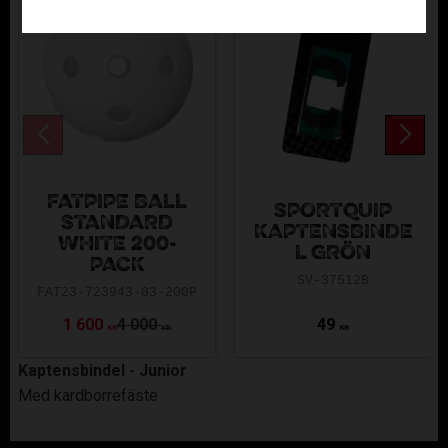
FATPIPE BALL
SPORTQUIP
STANDARD
KAPTENSBINDE
WHITE 200-
L GRÖN
PACK
SV-37512B
FAT23-723943-03-200P
1 600
4 000
49
KR
KR
KR
Kaptensbindel - Junior
Med kardborrefäste