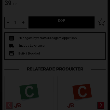
39
KR
KÖP
Lägg til
-
+
60 dagars bytesrätt/30 dagars öppet köp
Snabba Leveranser
Butik i Stockholm
RELATERADE PRODUKTER