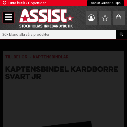
Hitta butik / Öppettider
Assist Guider & Tips
Meny
Kundva
Favoriter
TILLBEHÖR
KAPTENSBINDLAR
KAPTENSBINDEL KARDBORRE
SVART JR