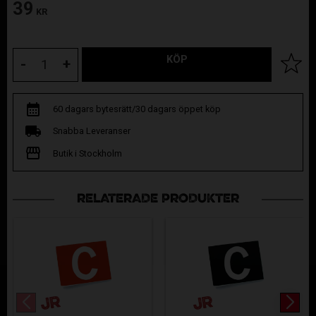
39
KR
KÖP
Lägg til
-
+
60 dagars bytesrätt/30 dagars öppet köp
Snabba Leveranser
Butik i Stockholm
RELATERADE PRODUKTER