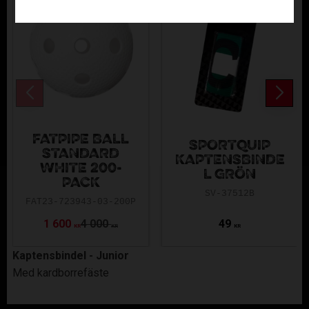
FATPIPE BALL
SPORTQUIP
STANDARD
KAPTENSBINDE
WHITE 200-
L GRÖN
PACK
SV-37512B
FAT23-723943-03-200P
1 600
4 000
49
KR
KR
KR
Kaptensbindel - Junior
Med kardborrefäste