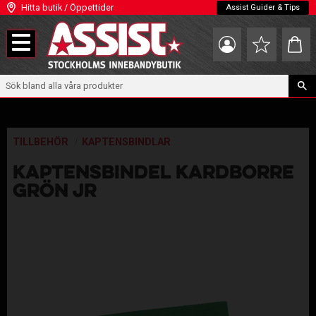
Hitta butik / Öppettider
Assist Guider & Tips
Meny
Kundva
Favoriter
TILLBEHÖR
KAPTENSBINDLAR
KAPTENSBINDEL KARDBORRE
GRÖN JR