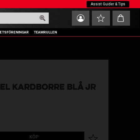
Assist Guider & Tips
Kundvagn
Favoriter
ETSFÖRENINGAR
TEAMRULLEN
EL KARDBORRE BLÅ JR
KÖP
Lägg till i favoriter