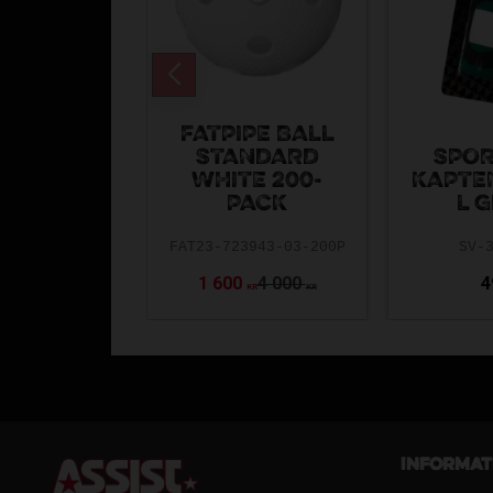
FATPIPE BALL
STANDARD
SPOR
WHITE 200-
KAPTE
PACK
L 
FAT23-723943-03-200P
SV-
1 600
4 000
4
KR
KR
Informat