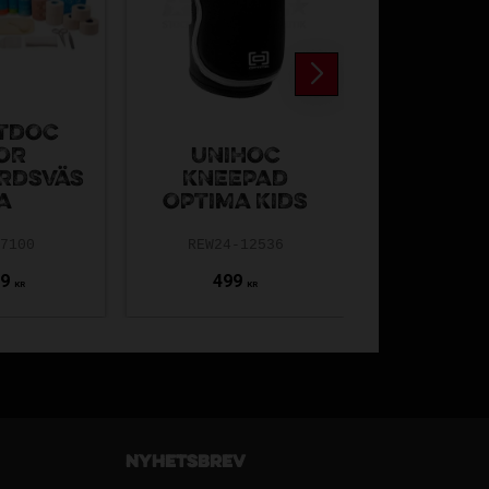
TDOC
OR
UNIHOC
ASSI
RDSVÄS
KNEEPAD
MATCHS
A
OPTIMA KIDS
A V
67100
REW24-12536
AT18-STR-
99
499
49
9
KR
KR
KR
Nyhetsbrev