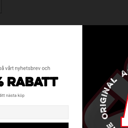
å vårt nyhetsbrev och
RELATERADE PRODUKTER
% RABATT
ditt nästa köp
Email