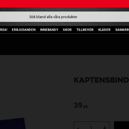
REA!
ERBJUDANDEN
INNEBANDY
SKOR
TILLBEHÖR
KLÄDER
SAMARB
KAPTENSBIND
39
KR
-
+