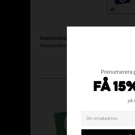
Kaptensbindel - Junior
Med kardborrefäste
Prenumerera p
FÅ 15
på 