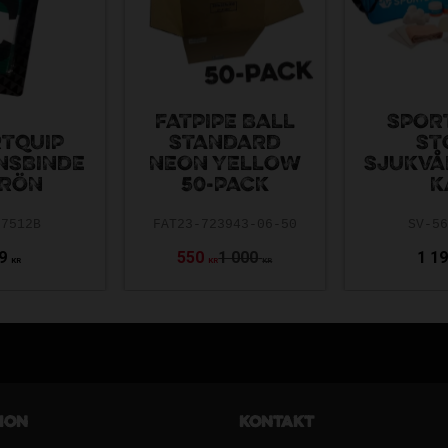
FATPIPE BALL
SPOR
TQUIP
STANDARD
ST
NSBINDE
NEON YELLOW
SJUKVÅ
GRÖN
50-PACK
K
37512B
FAT23-723943-06-50
SV-5
9
550
1 000
1 1
KR
KR
KR
ion
Kontakt