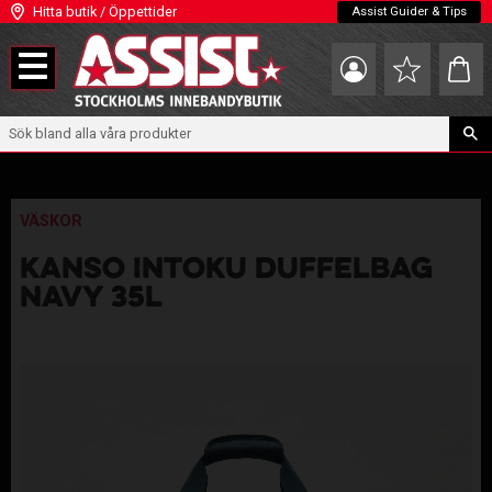
Hitta butik / Öppettider
Assist Guider & Tips
Meny
Kundva
Favoriter
VÄSKOR
KANSO INTOKU DUFFELBAG
NAVY 35L