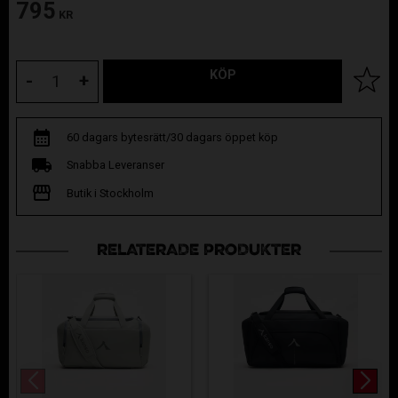
795
KR
KÖP
Lägg til
-
+
60 dagars bytesrätt/30 dagars öppet köp
Snabba Leveranser
Butik i Stockholm
RELATERADE PRODUKTER