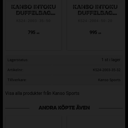
KANSO INTOKU
KANSO INTOKU
DUFFELBAG
DUFFELBAG
GREY 35L
BLACK 50L
KS24-2003-35-50
KS24-2004-50-20
795
995
KR
KR
Lagerstatus
1 st i lager
Artikelnr
KS24-2003-35-32
Tillverkare
Kanso Sports
Visa alla produkter från Kanso Sports
ANDRA KÖPTE ÄVEN