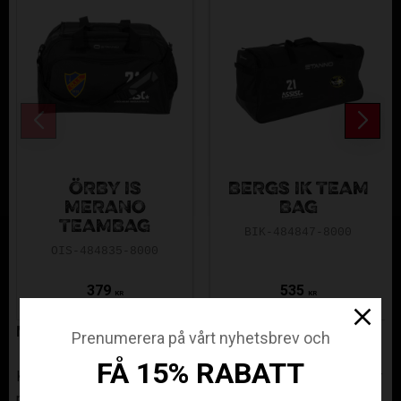
ÖRBY IS
BERGS IK TEAM
MERANO
BAG
TEAMBAG
BIK-484847-8000
OIS-484835-8000
379
535
KR
KR
Mångsidig och stilren design
Prenumerera på vårt nyhetsbrev och
FÅ 15% RABATT
Kanso Intuko 35L duffel är ett utmärkt val oavsett om du är
på väg till träning, gymmet eller behöver en liten helgbag.