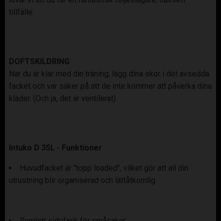
tillfälle.
DOFTSKILDRING
När du är klar med din träning, lägg dina skor i det avsedda
facket och var säker på att de inte kommer att påverka dina
kläder. (Och ja, det är ventilerat)
Intuko D 35L - Funktioner
Huvudfacket är "topp loaded", vilket gör att all din
utrustning blir organiserad och lättåtkomlig.
Rymligt sidofack för småsaker.