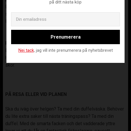
på ditt nästa köp
Denna eleganta minimalistiska design har ett skumfyllt
skal så att duffeln behåller sin form oavsett om den är fullt
Email
lastad eller inte.
Prenumerera
Praktiska funktioner
Den har ett separat skofack med ventilerande hål för att
Nej tack
, jag vill inte prenumerera på nyhetsbrevet
hålla dina andra saker rena och borta från ibland luktande
skor.
PÅ RESA ELLER VID PLANEN
Ska du iväg över helgen? Ta med din duffelväska. Behöver
du lite extra saker till nästa träningspass? Ta med din
duffel. Med de smarta facken och det vadderade yttre
lovar vi att du får en fantastisk följeslagare, oavsett