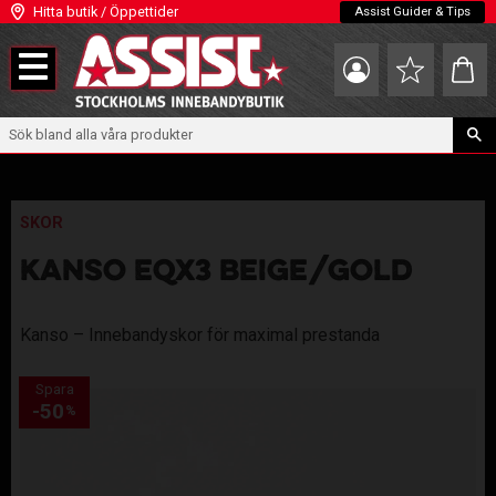
Hitta butik / Öppettider
Assist Guider & Tips
Meny
Kundva
Favoriter
SKOR
KANSO EQx3 BEIGE/GOLD
Kanso – Innebandyskor för maximal prestanda
Spara
50
%