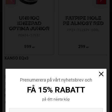
UNIHOC
FATPIPE HOLE
KNEEPAD
PE ALMOST RED
OPTIMA JUNIOR
FP24-711929-006L
REW24-12537
599
299
KR
KR
KANSO EQx3
EQ-integrerad "shank unit" skapar perfekt vridstyvhet för
Prenumerera på vårt nyhetsbrev och
stabilitet i dina snabba sidledsrörelser. För att komplettera
FÅ 15% RABATT
den nedre vridstyva skaftenheten finns en skräddarsydd
hälkappa, noggrant utformad för att ge passform och
på ditt nästa köp
stabilitet för bakfoten.
Email