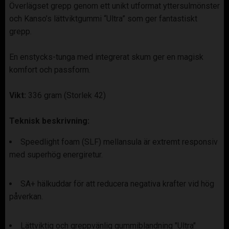
Överlägset grepp genom ett unikt utformat yttersulmönster
och Kanso’s lättviktgummi “Ultra” som ger fantastiskt
grepp.
En enstycks-tunga med integrerat skum ger en magisk
komfort och passform.
Vikt:
336 gram (Storlek 42)
Teknisk beskrivning:
Speedlight foam (SLF) mellansula är extremt responsiv
med superhög energiretur.
SA+ hälkuddar för att reducera negativa krafter vid hög
påverkan.
Lättviktig och greppvänlig gummiblandning "Ultra"