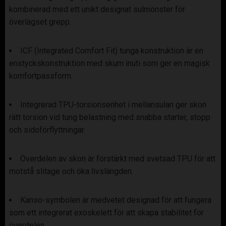
kombinerad med ett unikt designat sulmönster för
överlägset grepp.
ICF (Integrated Comfort Fit) tunga konstruktion är en
enstyckskonstruktion med skum inuti som ger en magisk
komfortpassform.
Integrerad TPU-torsionsenhet i mellansulan ger skon
rätt torsion vid tung belastning med snabba starter, stopp
och sidoförflyttningar.
Överdelen av skon är förstärkt med svetsad TPU för att
motstå slitage och öka livslängden.
Kanso-symbolen är medvetet designad för att fungera
som ett integrerat exoskelett för att skapa stabilitet för
överdelen.