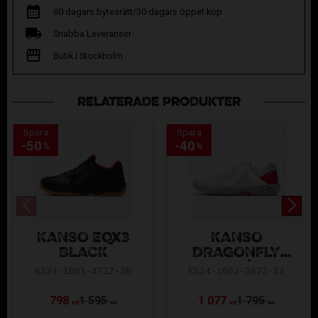
60 dagars bytesrätt/30 dagars öppet köp
Snabba Leveranser
Butik i Stockholm
RELATERADE PRODUKTER
Spara
Spara
50
40
%
%
KANSO EQx3
KANSO
BLACK
DRAGONFLY
WHITE/RED
KS24-1001-4712-20
KS24-1002-3623-12
798
1 595
1 077
1 795
KR
KR
KR
KR