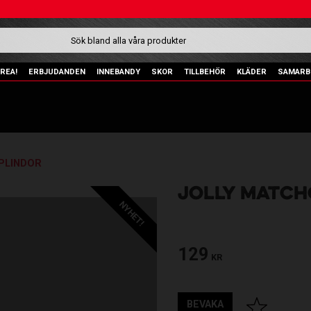
REA!
ERBJUDANDEN
INNEBANDY
SKOR
TILLBEHÖR
KLÄDER
SAMARB
PPLINDOR
JOLLY MATCHG
NYHET!
129
KR
BEVAKA
Lägg till i fav