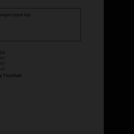
 dagars öppet köp
åld
007
007
all
y Floorball