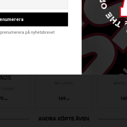
enumerera
nte prenumerera på nyhetsbrevet
ONE
UNIHOC TOP
UNIHO
R2 GRIP
GRIP GREY
GRIP 
ACK
RW-14360
REW18
9-33988
70
169
16
KR
KR
ANDRA KÖPTE ÄVEN