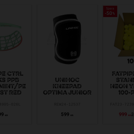
Spara
Spara
50
50
%
%
PE CTRL
FATPIP
KS PPB
UNIHOC
STAN
MINT/PE
KNEEPAD
NEON 
ST RED
OPTIMA JUNIOR
100-
4905-026L
REW24-12537
FAT23-723
99
599
999
2
KR
KR
KR