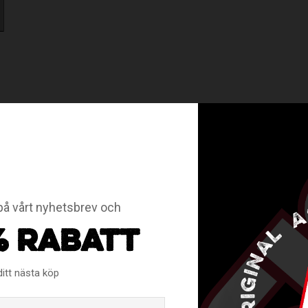
pp!
å vårt nyhetsbrev och
% RABATT
RELATERADE PRODUKTER
ditt nästa köp
Email