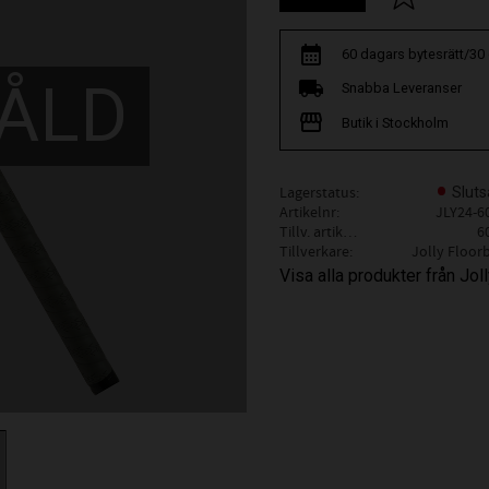
60 dagars bytesrätt/30
ÅLD
Snabba Leveranser
Butik i Stockholm
Lagerstatus
Sluts
Artikelnr
JLY24-6
Tillv. artikelnr
6
Tillverkare
Jolly Floorb
Visa alla produkter från Joll