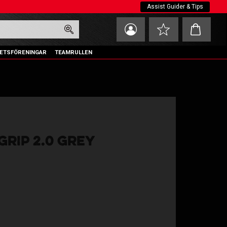
Assist Guider & Tips
Kundvagn
Favoriter
ETSFÖRENINGAR
TEAMRULLEN
RIP 2.0 GREY
oriter