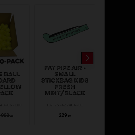
FAT PIPE AIR -
E BALL
SMALL
DARD
STICKBAG KIDS
FATPIPE
YELLOW
FRESH
PE ALMO
PACK
MINT/BLACK
FP24-7119
943-06-100
FAT25-422404-01
 000
229
299
KR
KR