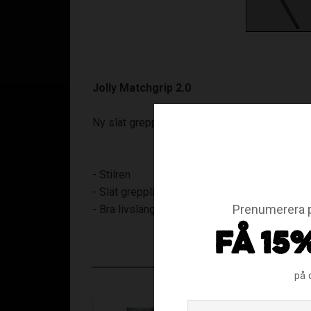
Jolly Matchgrip 2.0
Ny slät grepplinda från Jolly med otroligt gre
- Stilren
- Slät grepplinda
Prenumerera p
- Bra livslängd
FÅ 15
på 