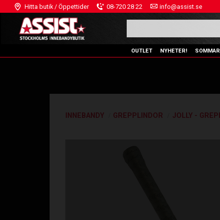
Hitta butik / Öppettider
08-720 28 22
info@assist.se
OUTLET
NYHETER!
SOMMAR
INNEBANDY
GREPPLINDOR
JOLLY - GRE