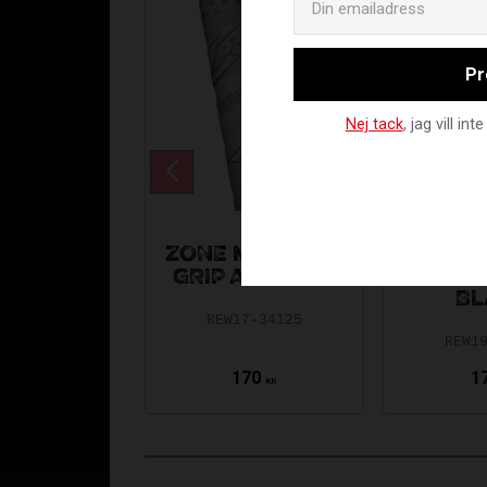
Pr
Nej tack
, jag vill i
Z
ZONE MONSTER
MONSTE
GRIP AIR GREY
BL
REW17-34125
REW1
170
1
KR