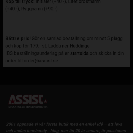
Köp till tryck:
Initialer (+40:-), Litet bröstnamn
(+40:-), Ryggnamn (+90:-)
Bättre pris!
Gör en samlad beställning om minst 5 plagg
och köp för 179:- st. Ladda ner Huddinge
IBS beställningsunderlag på er
startsida
och skicka in din
order till order@assist.se.
2001 öppnade vi vår första butik med en enkel idé – att leva
och andas innebandy.
Idag, mer än 20 år senare, är passionen