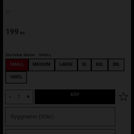
199
KR
Storlekar kläder :
SMALL
SMALL
MEDIUM
LARGE
XL
XXL
3XL
160CL
KÖP
Lägg til
-
+