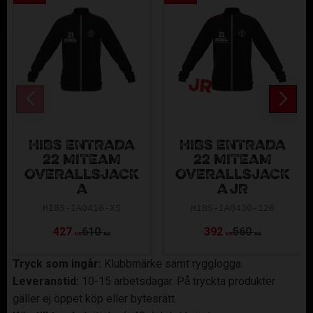
HIBS ENTRADA
HIBS ENTRADA
22 MITEAM
22 MITEAM
OVERALLSJACK
OVERALLSJACK
A
A JR
HIBS-IA0416-XS
HIBS-IA0430-128
427
610
392
560
KR
KR
KR
KR
Tryck som ingår:
Klubbmärke samt rygglogga.
Leveranstid:
10-15 arbetsdagar. På tryckta produkter
gäller ej öppet köp eller bytesrätt.