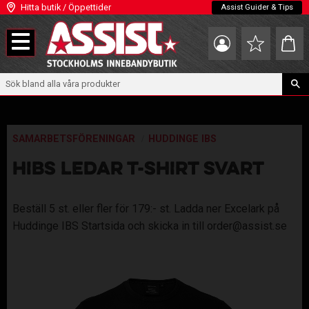
Hitta butik / Öppettider
Assist Guider & Tips
Meny
Kundva
Favoriter
SAMARBETSFÖRENINGAR
HUDDINGE IBS
HIBS LEDAR T-SHIRT SVART
Beställ 5 st. eller fler för 179:- st. Ladda ner Excelark på
Huddinge IBS Startsida och skicka in till order@assist.se