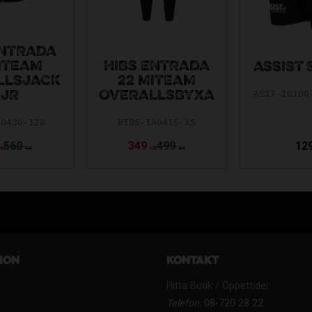
ENTRADA
ITEAM
HIBS ENTRADA
ASSIST
LLSJACK
22 MITEAM
 JR
OVERALLSBYXA
AS17-10100
A0430-128
HIBS-IA0415-XS
560
349
499
12
KR
KR
KR
KR
ion
Kontakt
Hitta Butik / Öppettider
Telefon:
08-720 28 22