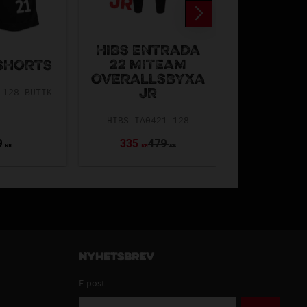
HIBS ENTRADA
22 MITEAM
ASSI
 SHORTS
OVERALLSBYXA
BOLAST
JR
MARI
-128-BUTIK
HIBS-IA0421-128
BO-1568-1
9
335
479
119
KR
KR
KR
Nyhetsbrev
E-post