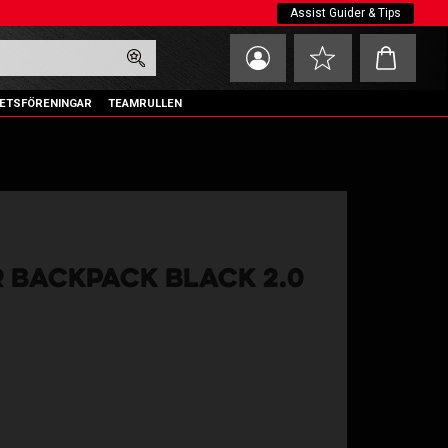
Assist Guider & Tips
Kundvagn
Favoriter
ETSFÖRENINGAR
TEAMRULLEN
R BACKPACK BLACK 2.0