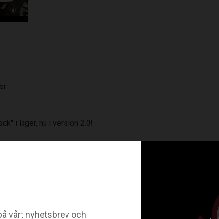
er
k" i lager, nu i version 2.0!
re fack, ett något mindre med dragkedja samt två sidofack, där du m
 axelremmarna! The light in the dark!
t göra den unik!
R STICKBAG 2.0
å vårt nyhetsbrev och