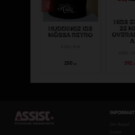
HIBS 
22 M
HUDDINGE IBS
OVERA
MÖSSA RETRO
A
HIBS-M38
HIBS-I
250
392
KR
Informat
Om Assist
Guider