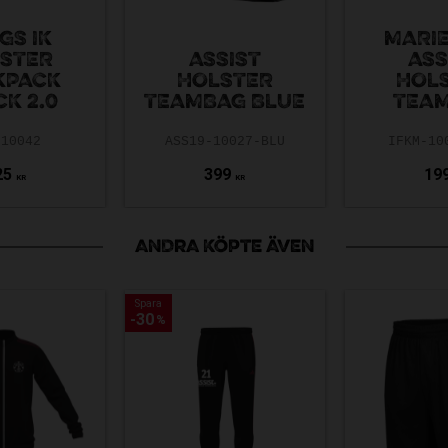
GS IK
MARI
STER
ASSIST
ASS
KPACK
HOLSTER
HOL
K 2.0
TEAMBAG BLUE
TEA
-10042
ASS19-10027-BLU
IFKM-10
25
399
19
KR
KR
ANDRA KÖPTE ÄVEN
Spara
Spara
30
30
%
%