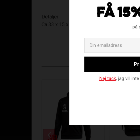
FÅ 15
Detaljer:
Ca 33 x 15 x 46 cm, ca 22 liter
på 
Pr
Nej tack
, jag vill i