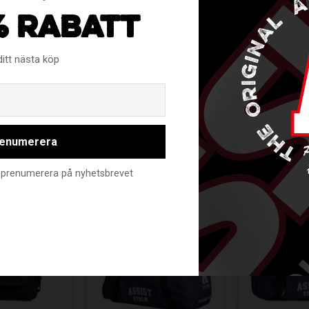
% RABATT
ditt nästa köp
Email
enumerera
RELATERADE PRODUKTER
nte prenumerera på nyhetsbrevet