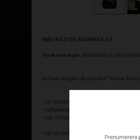
HIBS HOLSTER BACKPACK 2.0
Tryck som ingår
: Klubbmärke & Siffra/initial
Nu finns äntligen vår populära "Holster Backpac
- Ett "hölster" för klubbfodral, två lite stör
- Reflexband runt framsidan samt på de sköna
- Köp till initial / Siffra på din ryggsäck för at
- Går att montera ihop med ASSIST HOLSTE
Prenumerera p