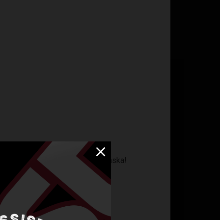
ed fördel kan förvara din vattenflaska!