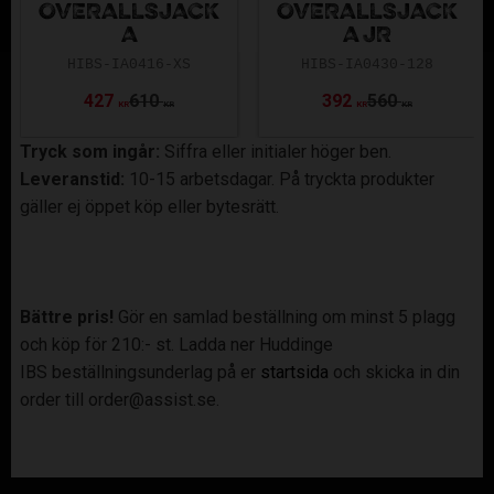
OVERALLSJACK
OVERALLSJACK
A
A JR
HIBS-IA0416-XS
HIBS-IA0430-128
427
610
392
560
KR
KR
KR
KR
Tryck som ingår:
Siffra eller initialer höger ben.
Leveranstid:
10-15 arbetsdagar. På tryckta produkter
gäller ej öppet köp eller bytesrätt.
Bättre pris!
Gör en samlad beställning om minst 5 plagg
och köp för 210:- st. Ladda ner Huddinge
IBS beställningsunderlag på er
startsida
och skicka in din
order till order@assist.se.