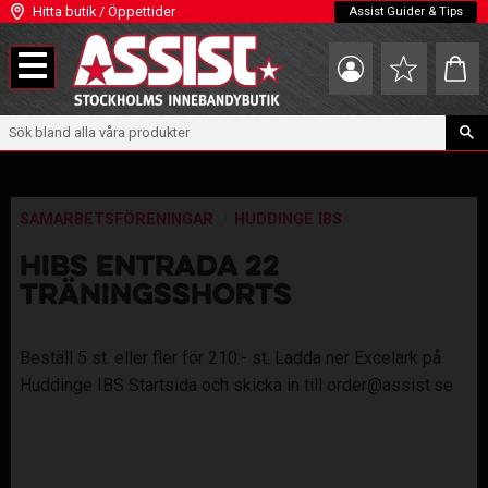
Hitta butik / Öppettider
Assist Guider & Tips
Meny
Kundva
Favoriter
SAMARBETSFÖRENINGAR
HUDDINGE IBS
HIBS ENTRADA 22
TRÄNINGSSHORTS
Beställ 5 st. eller fler för 210:- st. Ladda ner Excelark på
Huddinge IBS Startsida och skicka in till order@assist.se