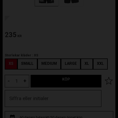
235
KR
Storlekar kläder :
XS
XS
SMALL
MEDIUM
LARGE
XL
XXL
KÖP
Lägg til
-
+
60 dagars bytesrätt/30 dagars öppet köp