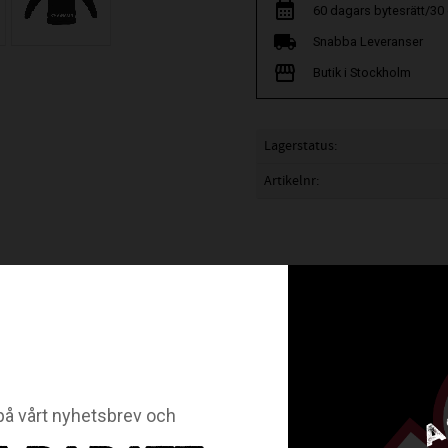
60 dagars bytesrätt/30
Snabba Leveranser
Butik i Stockholm
Lagerstatus
Artikelnr
siffra eller initialer.
odukter gäller ej öppet köp eller bytesrätt.
å vårt nyhetsbrev och