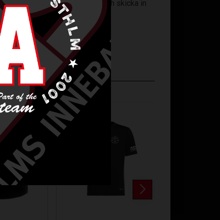
lningsunderlag på er
startsida
och skicka in