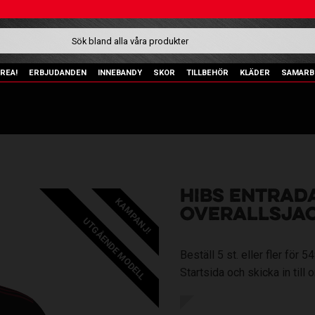
REA!
ERBJUDANDEN
INNEBANDY
SKOR
TILLBEHÖR
KLÄDER
SAMARB
HIBS ENTRAD
KAMPANJ!
OVERALLSJA
UTGÅENDE MODELL
Beställ 5 st. eller fler för
Startsida och skicka in till