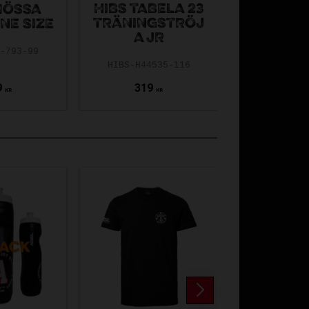
HIBS TABELA 23
HIBS TAB
MÖSSA
TRÄNINGSTRÖJ
TRÄNIN
NE SIZE
A JR
A
N-793-99
HIBS-H44535-116
HIBS-H44
9
319
365
KR
KR