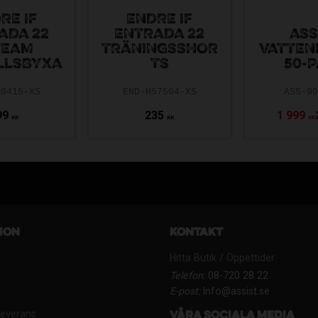
RE IF
ENDRE IF
ADA 22
ENTRADA 22
ASS
TEAM
TRÄNINGSSHOR
VATTEN
LLSBYXA
TS
50-
A0415-XS
END-H57504-XS
ASS-9
99
235
1 999
KR
KR
KR
ion
Kontakt
Hitta Butik / Öppettider
Telefon:
08-720 28 22
E-post:
Info@assist.se
Leverans
Våra sociala media