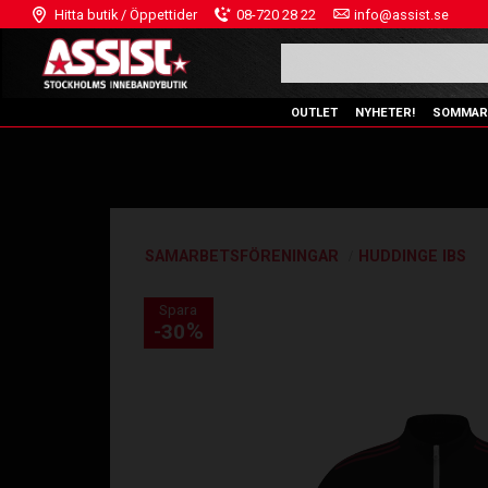
Hitta butik / Öppettider
08-720 28 22
info@assist.se
OUTLET
NYHETER!
SOMMAR
SAMARBETSFÖRENINGAR
HUDDINGE IBS
Spara
%
30