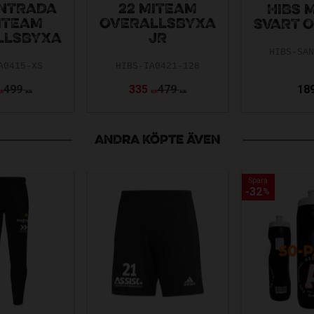
ENTRADA
22 MITEAM
HIBS 
ITEAM
OVERALLSBYXA
SVART O
LLSBYXA
JR
HIBS-SA
A0415-XS
HIBS-IA0421-128
499
335
479
18
KR
KR
KR
KR
ANDRA KÖPTE ÄVEN
Spara
Spara
32
32
%
%