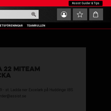
Assist Guider & Tips
Kundvagn
Favoriter
ETSFÖRENINGAR
TEAMRULLEN
A 22 MITEAM
CKA
 549:- st. Ladda ner Excelark på Huddinge IBS
 order@assist.se