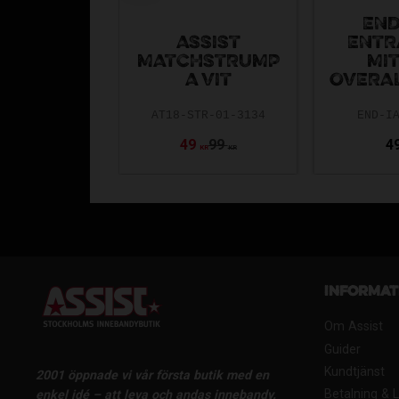
END
ASSIST
ENTR
MATCHSTRUMP
MI
A VIT
OVERA
AT18-STR-01-3134
END-I
49
99
4
KR
KR
Informat
Om Assist
Guider
Kundtjänst
2001 öppnade vi vår första butik med en
Betalning & 
enkel idé – att leva och andas innebandy.