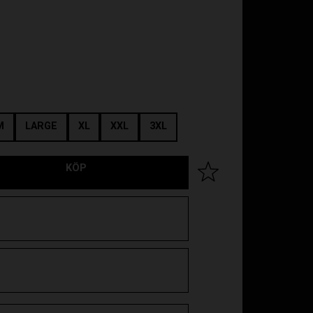
M
LARGE
XL
XXL
3XL
KÖP
Lägg till i favoriter