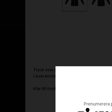
Tryck som ingår:
Klubbmärke, rygglogga samt 
Leveranstid:
10-15 arbetsdagar. På tryckta pr
Köp till tryck:
Ryggnamn (+90:-)
Prenumerera p