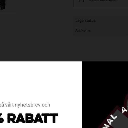
Lagerstatus
Artikelnr
odukter gäller ej öppet köp eller bytesrätt.
nst 5 plagg och köp för 469:- st. Ladda ner Huddinge IBS bestäl
å vårt nyhetsbrev och
% RABATT