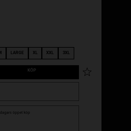
M
LARGE
XL
XXL
3XL
KÖP
Lägg till i favoriter
 dagars öppet köp