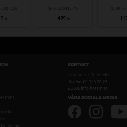
7502-116
END-IA0415-XS
1568-1
19
499
11
KR
KR
ion
Kontakt
Hitta Butik / Öppettider
Telefon:
08-720 28 22
E-post:
Info@assist.se
Leverans
Våra sociala media
& retur
kies
tshantering