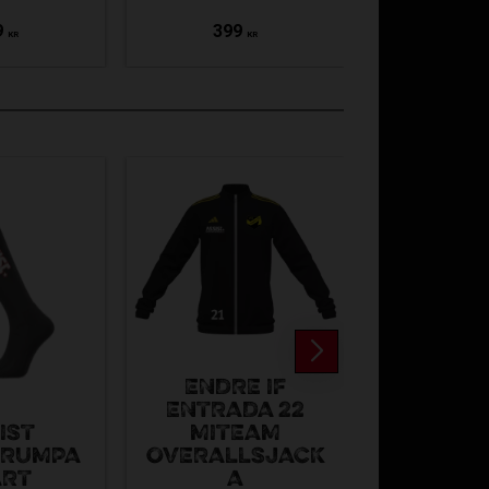
9
399
319
KR
KR
ENDRE IF
ENTRADA 22
IST
MITEAM
ASSIST 
TRUMPA
OVERALLSJACK
ART
A
AS17-10100-