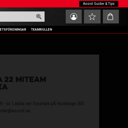
Assist Guider & Tips
Kundvagn
Favoriter
ETSFÖRENINGAR
TEAMRULLEN
A 22 MITEAM
XA
 469:- st. Ladda ner Excelark på Huddinge IBS
 order@assist.se