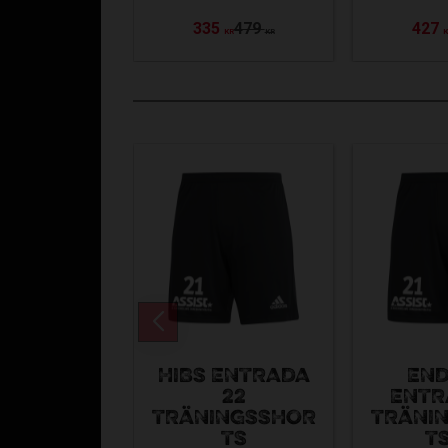
335
479
427
KR
KR
HIBS ENTRADA
END
22
ENTR
TRÄNINGSSHOR
TRÄNI
TS
TS