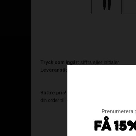
Tryck som ingår:
siffra eller initialer.
Leveranstid:
10-15 arbetsdagar. På tryckta pr
Bättre pris!
Gör en samlad beställning om mi
din order till order@assist.se.
Prenumerera p
FÅ 15