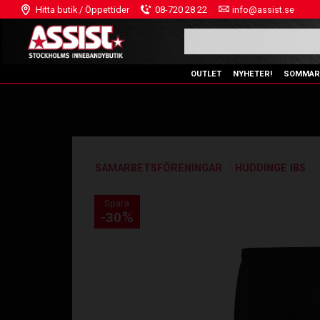
Hitta butik / Öppettider
08-720 28 22
info@assist.se
OUTLET
NYHETER!
SOMMAR
SAMARBETSFÖRENINGAR
HUDDINGE IBS
Spara
%
30