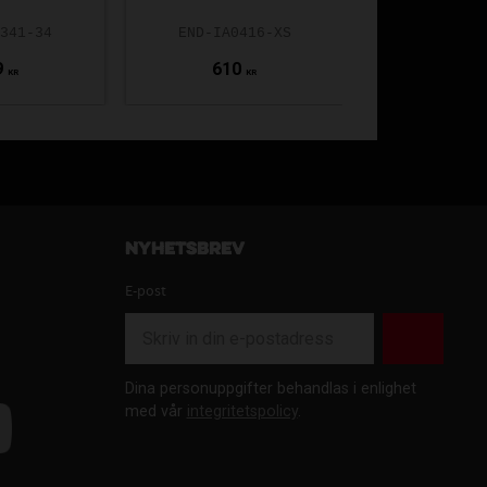
-341-34
END-IA0416-XS
9
610
129
KR
KR
Nyhetsbrev
E-post
Dina personuppgifter behandlas i enlighet
med vår
integritetspolicy
.