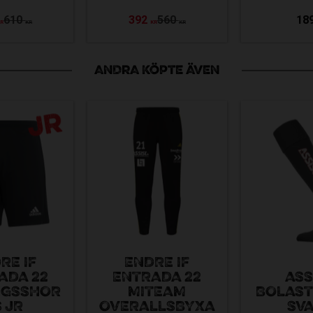
610
392
560
18
KR
KR
KR
KR
ANDRA KÖPTE ÄVEN
RE IF
ENDRE IF
ADA 22
ENTRADA 22
ASS
NGSSHOR
MITEAM
BOLAS
 JR
OVERALLSBYXA
SV