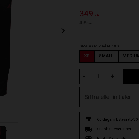
Nedsatt pris:
349
KR
Ordinarie pris:
499
KR
Storlekar kläder :
XS
XS
SMALL
MEDIU
-
+
60 dagars bytesrätt/30
Snabba Leveranser
Butik i Stockholm