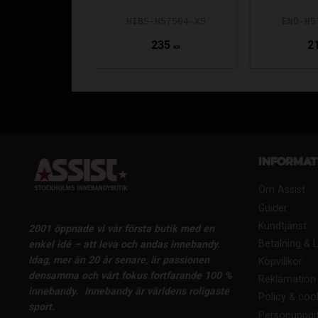
HIBS-H57504-XS
END-H5
235
2
KR
Informat
Om Assist
Guider
Kundtjänst
2001 öppnade vi vår första butik med en
Betalning & 
enkel idé – att leva och andas innebandy.
Idag, mer än 20 år senare, är passionen
Köpvillkor
densamma och vårt fokus fortfarande 100 %
Reklamation 
innebandy.
Innebandy är världens roligaste
Policy & coo
sport.
Personuppgif