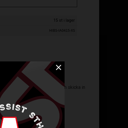
15 st i lager
HIBS-IA0415-XS
lningsunderlag på er
startsida
och skicka in