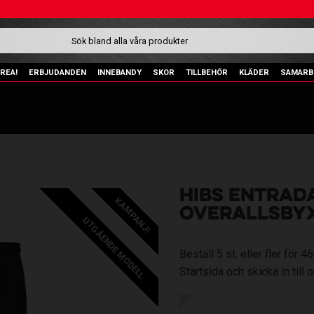
REA!
ERBJUDANDEN
INNEBANDY
SKOR
TILLBEHÖR
KLÄDER
SAMARB
HIBS ENTRAD
KAMPANJ!
OVERALLSBY
UTGÅENDE MODELL
Beställ 5 st. eller fler för
Startsida och skicka in till