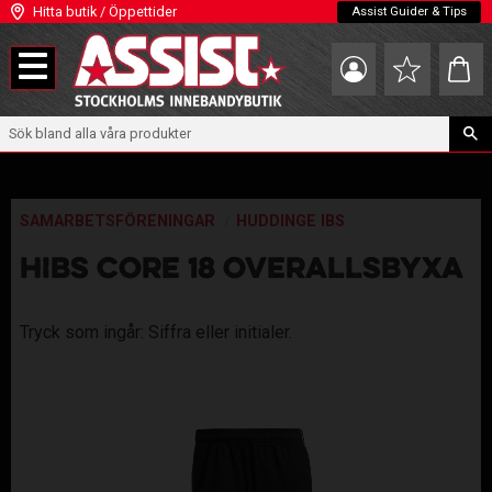
Hitta butik / Öppettider
Assist Guider & Tips
Meny
Kundva
Favoriter
SAMARBETSFÖRENINGAR
HUDDINGE IBS
HIBS CORE 18 OVERALLSBYXA
Tryck som ingår: Siffra eller initialer.