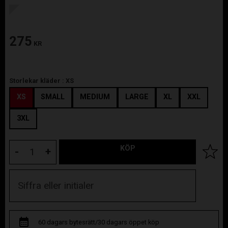
275
KR
Storlekar kläder :
XS
XS
SMALL
MEDIUM
LARGE
XL
XXL
3XL
KÖP
Lägg til
-
+
60 dagars bytesrätt/30 dagars öppet köp