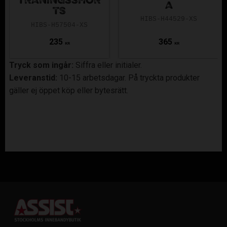
TRÄNINGSSHOR
A
TS
HIBS-H44529-XS
HIBS-H57504-XS
235
365
KR
KR
Tryck som ingår:
Siffra eller initialer.
Leveranstid:
10-15 arbetsdagar. På tryckta produkter
gäller ej öppet köp eller bytesrätt.