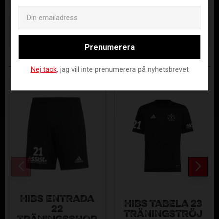
Email
Lagerstatus
Beställningsvara
Artikelnr
HIBS-CE9050--XS
Prenumerera
ANDRA KÖPTE ÄVEN
Nej tack
, jag vill inte prenumerera på nyhetsbrevet
HIBS ENTRADA
HIBS TABELA 23
22
TRÄNINGSTRÖJ