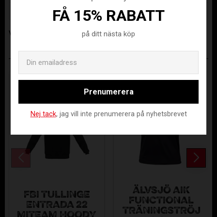
FÅ 15% RABATT
Tillverkare
Assist
Visa alla produkter från Assist
på ditt nästa köp
Email
ANDRA KÖPTE ÄVEN
Prenumerera
Nej tack
, jag vill inte prenumerera på nyhetsbrevet
ÄLVSJÖ AIK
FBI TULLINGE
FUNCTIONAL
ENTRADA 22
TRÄNINGSTRÖJ
MITEAM HOODY