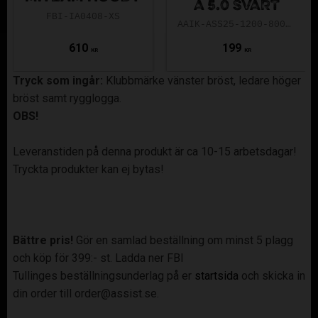
A 5.0 SVART
FBI-IA0408-XS
AAIK-ASS25-1200-8000-5.0-140
610
199
KR
KR
Tryck som ingår:
Klubbmärke vänster bröst, ledare höger
bröst samt rygglogga.
OBS!
Leveranstiden på denna produkt är ca 10-15 arbetsdagar!
Tryckta produkter kan ej bytas!
Bättre pris!
Gör en samlad beställning om minst 5 plagg
och köp för 399:- st. Ladda ner FBI
Tullinges beställningsunderlag på er
startsida
och skicka in
din order till order@assist.se.