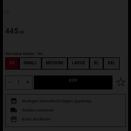
445
KR
Storlekar kläder :
XS
XS
SMALL
MEDIUM
LARGE
XL
XXL
KÖP
Lägg til
-
+
60 dagars bytesrätt/30 dagars öppet köp
Snabba Leveranser
Butik i Stockholm