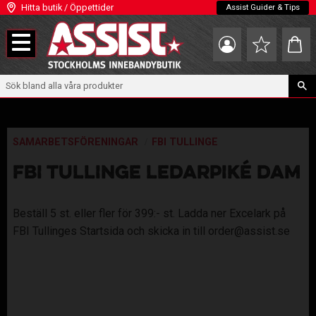
Hitta butik / Öppettider
Assist Guider & Tips
Meny
Kundva
Favoriter
SAMARBETSFÖRENINGAR
FBI TULLINGE
FBI TULLINGE LEDARPIKÉ DAM
Beställ 5 st. eller fler för 399:- st. Ladda ner Excelark på
FBI Tullinges Startsida och skicka in till order@assist.se