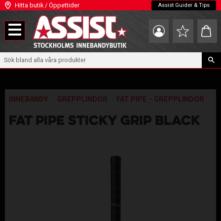
Hitta butik / Öppettider
Assist Guider & Tips
Meny
Kundva
Favoriter
INNEBANDY
GREPPLINDOR
FAT PIPE - GREPPLINDOR
FAT PIPE STICKY GRIP BLACK