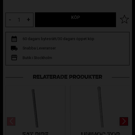
KÖP
Lägg til
-
+
60 dagars bytesrätt/30 dagars öppet köp
Snabba Leveranser
Butik i Stockholm
RELATERADE PRODUKTER