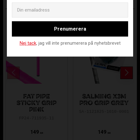
Email
ANDRA KÖPTE ÄVEN
Prenumerera
Nej tack
, jag vill inte prenumerera på nyhetsbrevet
FAT PIPE
SALMING X3M
STICKY GRIP
PRO GRIP GREY
PINK
SA-1121825-1010-0001
FP24-711935-11
149
149
KR
KR