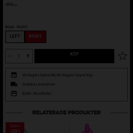
Ordinarie pris:
300
KR
Blad :
RIGHT
LEFT
RIGHT
KÖP
Lägg til
-
+
60 dagars bytesrätt/30 dagars öppet köp
Snabba Leveranser
Butik i Stockholm
RELATERADE PRODUKTER
Spara
20
%