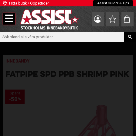
Hitta butik / Öppettider
Assist Guider & Tips
Meny
Kundva
Favoriter
INNEBANDY
FATPIPE SPD PPB SHRIMP PINK
Spara
50
%