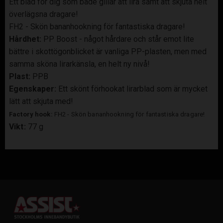
Ett blad för dig som både gillar att lira samt att skjuta helt
överlägsna dragare!
FH2 - Skön bananhookning för fantastiska dragare!
Hårdhet:
PP Boost - något hårdare och står emot lite
bättre i skottögonblicket är vanliga PP-plasten, men med
samma sköna lirarkänsla, en helt ny nivå!
Plast:
PPB
Egenskaper:
Ett skönt förhookat lirarblad som är mycket
lätt att skjuta med!
Factory hook:
FH2 - Skön bananhookning för fantastiska dragare!
Vikt:
77 g