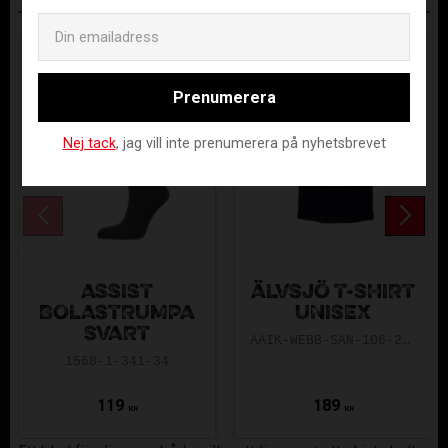
ANDRA KÖPTE ÄVEN
Email
Prenumerera
Nej tack
, jag vill inte prenumerera på nyhetsbrevet
ASSIST
ÄLVSJÖ T-SHIRT
BOLASTRUMPA
UNISEX
SVART
AAIK-WEBB-SAN-106-28-140
1568-1-341-34
119
189
KR
KR