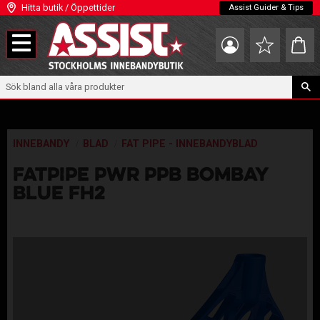
Hitta butik / Öppettider
Assist Guider & Tips
Meny
Kundva
Favoriter
INNEBANDY
BLAD
FAT PIPE - INNEBANDYBLAD
FATPIPE PWR PPB BOMBAY
BLUE FH2