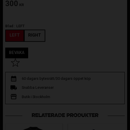
300
KR
Blad :
LEFT
LEFT
RIGHT
BEVAKA
Lägg till i favoriter
60 dagars bytesrätt/30 dagars öppet köp
Snabba Leveranser
Butik i Stockholm
RELATERADE PRODUKTER