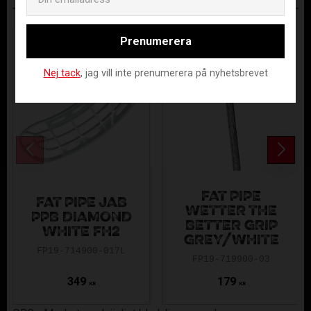
ANDRA KÖPTE ÄVEN
Prenumerera
Nej tack
, jag vill inte prenumerera på nyhetsbrevet
FAT PIPE
FAT PIPE JAB
WETTER THE
PPB DIAMOND
BETTER GRIP
WHITE FH2
GREY/WHITE
FP19-714900-017L
FP19-719900-03
349
179
KR
KR