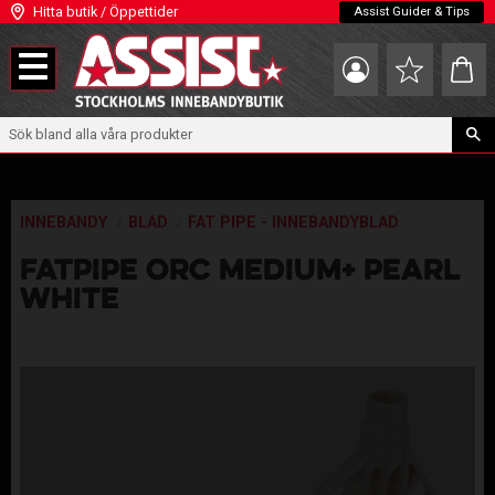
Hitta butik / Öppettider
Assist Guider & Tips
Meny
Kundva
Favoriter
INNEBANDY
BLAD
FAT PIPE - INNEBANDYBLAD
FATPIPE ORC MEDIUM+ PEARL
WHITE