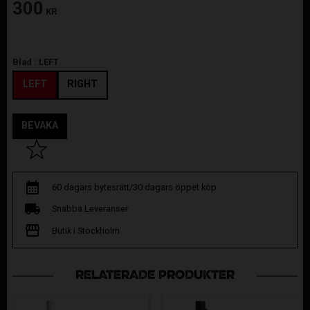
300
KR
Blad :
LEFT
LEFT
RIGHT
BEVAKA
Lägg till i favoriter
60 dagars bytesrätt/30 dagars öppet köp
Snabba Leveranser
Butik i Stockholm
RELATERADE PRODUKTER