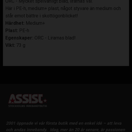
ORC - Mycket spelvänligt blad, lirarnas val.
Här i PE-h, medium+ plast, något styvare än medium och
står emot bättre i skottögonblicket!
Hårdhet:
Medium+
Plast:
PE-h
Egenskaper:
ORC - Lirarnas blad!
Vikt:
73 g
2001 öppnade vi vår första butik med en enkel idé – att leva
och andas innebandy.
Idag, mer än 20 år senare, är passionen