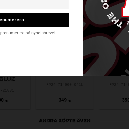
enumerera
nte prenumerera på nyhetsbrevet
IHOC
YER+
FAT PIPE JAB
FAT PIP
R LIGHT
PPB LE PINK FH2
FRESH M
 BLUE
FP24-714900-041L
FP24-714
0-21831
00
349
35
KR
KR
ANDRA KÖPTE ÄVEN