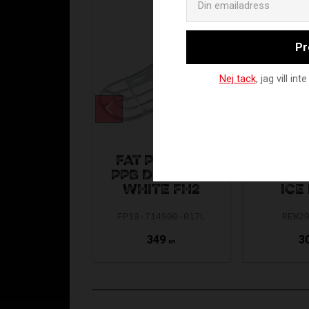
Pr
Nej tack
, jag vill i
UN
FAT PIPE JAB
PLA
PPB DIAMOND
FEATHE
WHITE FH2
ICE
FP19-714900-017L
REW2
349
3
KR