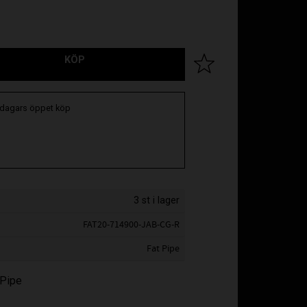
KÖP
Lägg till i favoriter
 dagars öppet köp
3 st i lager
FAT20-714900-JAB-CG-R
Fat Pipe
 Pipe