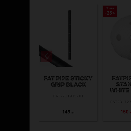
Spara
Spara
25
25
%
%
FATPI
FAT PIPE STICKY
STA
GRIP BLACK
WHITE 
FAT-711935-01
FAT23-72
149
150
KR