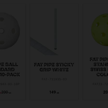
FAT PI
PE BALL
STAN
FAT PIPE STICKY
NDARD
SWISS
GRIP WHITE
10-PACK
COL
FAT-711935-03
3943-03-10P
FAT23-7
200
149
20
KR
KR
KR