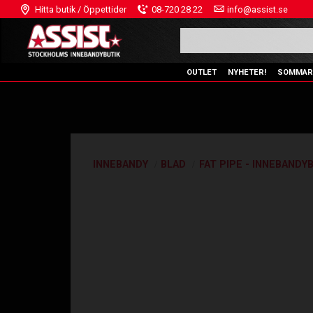
Hitta butik / Öppettider
08-720 28 22
info@assist.se
OUTLET
NYHETER!
SOMMAR
INNEBANDY
BLAD
FAT PIPE - INNEBANDY