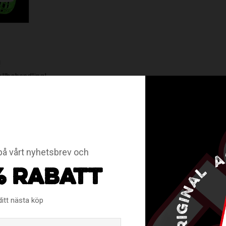
!
ollbehandling!
mot lite bättre i skottögonblicket är vanliga PP-plasten, men me
nålskänsla!!
 fantastiska dragare!
å vårt nyhetsbrev och
% RABATT
RELATERADE PRODUKTER
ditt nästa köp
Email