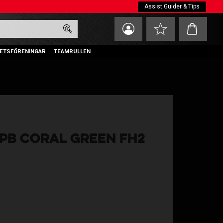
Assist Guider & Tips
Kundvagn
Favoriter
ETSFÖRENINGAR
TEAMRULLEN
PPB CORAL GREEN FH2