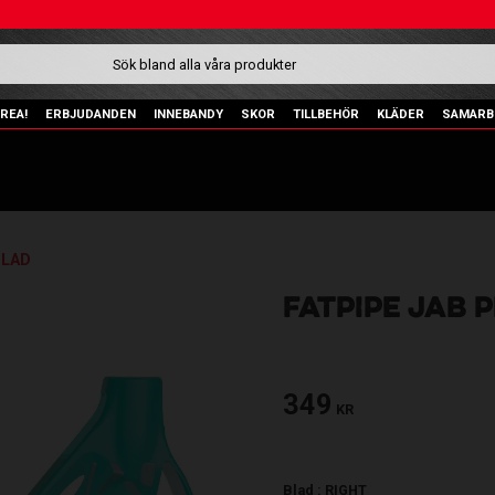
REA!
ERBJUDANDEN
INNEBANDY
SKOR
TILLBEHÖR
KLÄDER
SAMARB
BLAD
FATPIPE JAB 
349
KR
Blad :
RIGHT