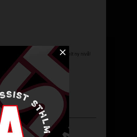
d samma sköna lirarkänsla, en helt ny nivå!