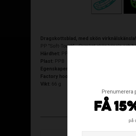
Dragskottsblad, med skön virknålskänsla
PP "Soft-Touch" - Orimligt skön känsla och b
Hårdhet:
PP Boost - något hårdare och står e
Plast:
PPB
Egenskaper:
Dragskottsblad, med skön virk
Factory hook:
FH2 - Skön bananhookning för
Vikt:
66 g
Prenumerera p
FÅ 15
på 