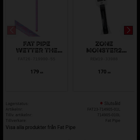
FAT PIPE
ZONE
WETTER THE
MONSTER2
BETTER GRIP
GRIP BLACK
FAT26-719900-55
REW19-33988
NEON PINK
179
170
KR
KR
Lagerstatus
Slutsåld
Artikelnr
FAT23-714905-01L
Tillv. artikelnr
714905-010L
Tillverkare
Fat Pipe
Visa alla produkter från Fat Pipe