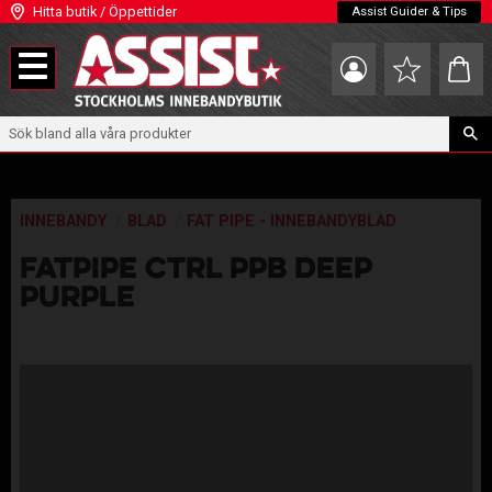
Hitta butik / Öppettider
Assist Guider & Tips
Meny
Kundva
Favoriter
INNEBANDY
BLAD
FAT PIPE - INNEBANDYBLAD
FATPIPE CTRL PPB DEEP
PURPLE