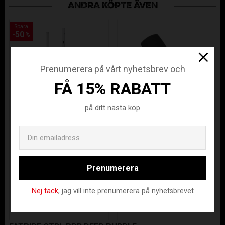
ANDRA KÖPTE ÄVEN
Spara
Spara
50
50
%
%
Prenumerera på vårt nyhetsbrev och
FÅ 15% RABATT
på ditt nästa köp
Email
ZONE AIR/ONE
ASSIST
SPEED AL 29
BOLASTRUMPA
(THIN)
SVART
Prenumerera
REW25-30427
1568-1-341-34
Nej tack
, jag vill inte prenumerera på nyhetsbrevet
850
1 699
119
KR
KR
KR