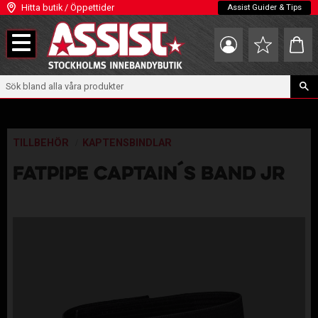
Hitta butik / Öppettider
Assist Guider & Tips
Meny
Kundva
Favoriter
TILLBEHÖR
KAPTENSBINDLAR
FATPIPE CAPTAIN´S BAND JR