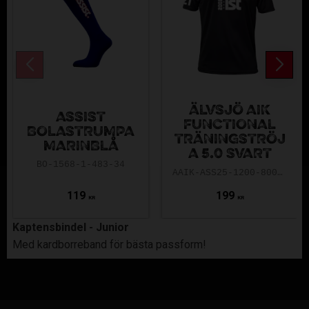
ÄLVSJÖ AIK
ASSIST
FUNCTIONAL
BOLASTRUMPA
TRÄNINGSTRÖJ
MARINBLÅ
A 5.0 SVART
BO-1568-1-483-34
AAIK-ASS25-1200-8000-5.0-140
119
199
KR
KR
Kaptensbindel - Junior
Med kardborreband för bästa passform!