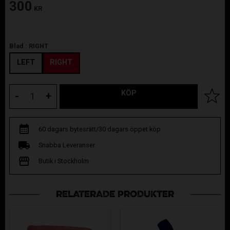
300
KR
Blad :
RIGHT
LEFT
RIGHT
KÖP
Lägg til
-
+
60 dagars bytesrätt/30 dagars öppet köp
Snabba Leveranser
Butik i Stockholm
RELATERADE PRODUKTER