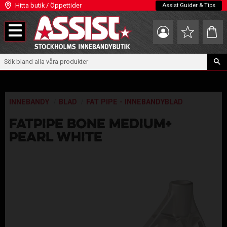
Hitta butik / Öppettider
Assist Guider & Tips
Meny
Kundva
Favoriter
INNEBANDY
BLAD
FAT PIPE - INNEBANDYBLAD
FATPIPE BONE MEDIUM+
PEARL WHITE