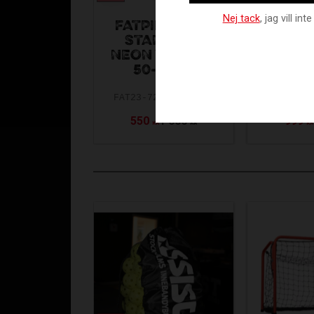
Nej tack
, jag vill i
FATPIPE BALL
FATPI
STANDARD
STA
NEON YELLOW
NEON 
50-PACK
100
FAT23-723943-06-50
FAT23-72
550
1 000
999
KR
KR
KR