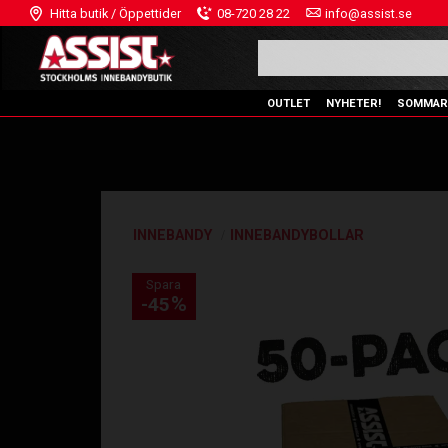
Hitta butik / Öppettider
08-720 28 22
info@assist.se
OUTLET
NYHETER!
SOMMAR
INNEBANDY
INNEBANDYBOLLAR
Spara
%
45