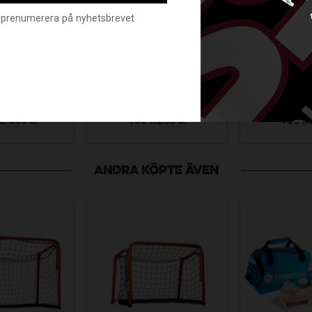
nte prenumerera på nyhetsbrevet
PE BALL
FATPIP
NDARD
FATPIPE BALL
STAN
YELLOW
STANDARD
NEON 
-PACK
WHITE 10-PACK
10-
3943-06-100
FAT23-723943-03-10P
FAT23-723
2 000
150
200
150
KR
KR
KR
KR
ANDRA KÖPTE ÄVEN