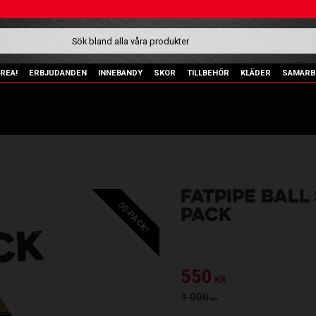
REA!
ERBJUDANDEN
INNEBANDY
SKOR
TILLBEHÖR
KLÄDER
SAMARB
FATPIPE BALL
50-PACK!
PACK
Nedsatt pris:
550
KR
Ordinarie pris:
1 000
KR