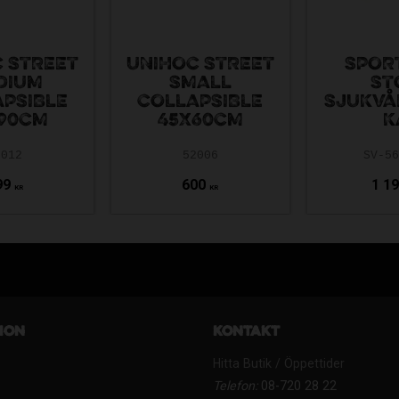
 STREET
UNIHOC STREET
SPOR
DIUM
SMALL
ST
PSIBLE
COLLAPSIBLE
SJUKVÅ
90CM
45X60CM
K
2012
52006
SV-5
99
600
1 1
KR
KR
ion
Kontakt
Hitta Butik / Öppettider
Telefon:
08-720 28 22