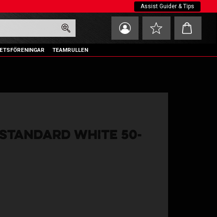
Assist Guider & Tips
Kundvagn
Favoriter
ETSFÖRENINGAR
TEAMRULLEN
 STANDARD WHITE 50-