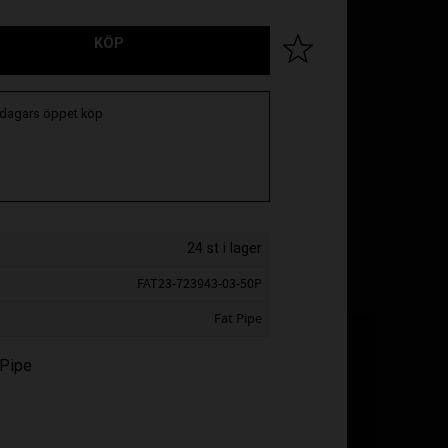
KÖP
Lägg till i favoriter
 dagars öppet köp
24 st i lager
FAT23-723943-03-50P
Fat Pipe
 Pipe