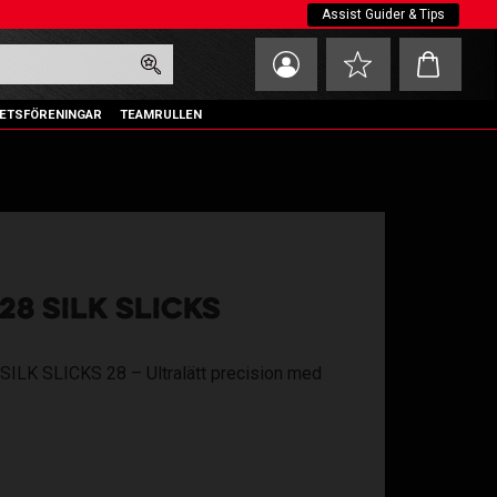
Assist Guider & Tips
Kundvagn
Favoriter
ETSFÖRENINGAR
TEAMRULLEN
28 SILK SLICKS
SILK SLICKS 28 – Ultralätt precision med