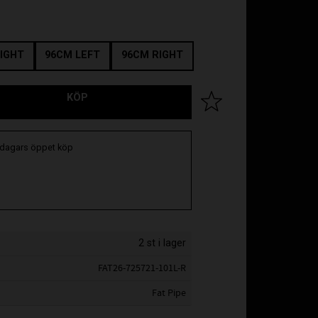
IGHT
96CM LEFT
96CM RIGHT
KÖP
Lägg till i favoriter
 dagars öppet köp
2 st i lager
FAT26-725721-101L-R
Fat Pipe