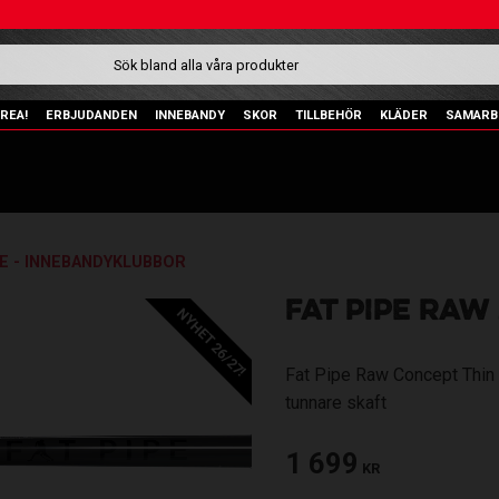
REA!
ERBJUDANDEN
INNEBANDY
SKOR
TILLBEHÖR
KLÄDER
SAMARB
PE - INNEBANDYKLUBBOR
FAT PIPE RAW 
NYHET 26/27!
Fat Pipe Raw Concept Thin 
tunnare skaft
1 699
KR