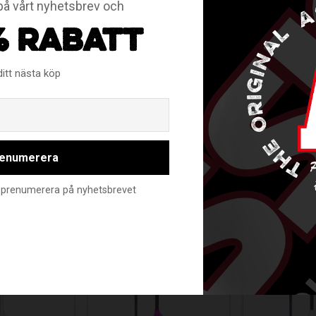
å vårt nyhetsbrev och
% RABATT
ditt nästa köp
l Black
Email
enumerera
RELATERADE PRODUKTER
nte prenumerera på nyhetsbrevet
Spara
Spara
Spara
Spara
40
40
40
40
%
%
%
%