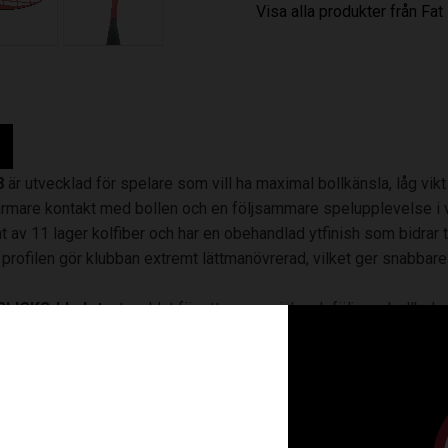
Visa alla produkter från Fat
8
är utvecklad för spelare som vill ha maximal bollkänsla, låg vik
rmare kontakt med bollen och en följsammare spelupplevelse i va
at av 11 lager kolfiber och har en obehandlad ytfinish som bidrar
profilen gör klubban extremt lättmanövrerad, vilket ger snabbare r
SLICKS-bladet,
utvecklat för att ge en mjuk och följsam bollbeh
et ger ett extremt bra glid och snabbare rörelser över hela planen