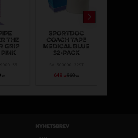
PIPE
SPORTDOC
R THE
COACH TAPE
VÄSBY A
R GRIP
MEDICAL BLUE
SHORTS
 PINK
32-PACK
VAIK-5252
19900-55
SV-500000-32ST
9
649
960
279
KR
KR
KR
Nyhetsbrev