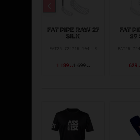
FAT PIPE RAW 27
FAT PI
SILK
29 
FAT25-724715-104L-R
FAT25-72
1 189
1 699
629
KR
KR