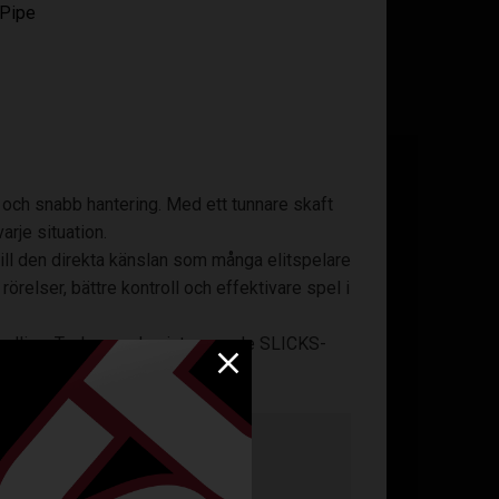
 Pipe
t och snabb hantering. Med ett tunnare skaft
rje situation.
 till den direkta känslan som många elitspelare
örelser, bättre kontroll och effektivare spel i
andling. Tack vare den integrerade SLICKS-
.