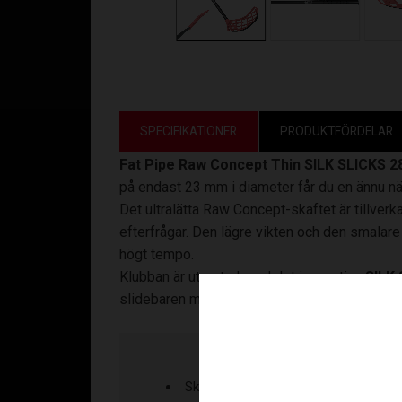
SPECIFIKATIONER
PRODUKTFÖRDELAR
Fat Pipe Raw Concept Thin SILK SLICKS 2
på endast 23 mm i diameter får du en ännu nä
Det ultralätta Raw Concept-skaftet är tillverk
efterfrågar. Den lägre vikten och den smalare 
högt tempo.
Klubban är utrustad med det innovativa
SILK 
slidebaren minskar friktionen mot golvet, vilk
Skaftlängd: 101 / 96 cm