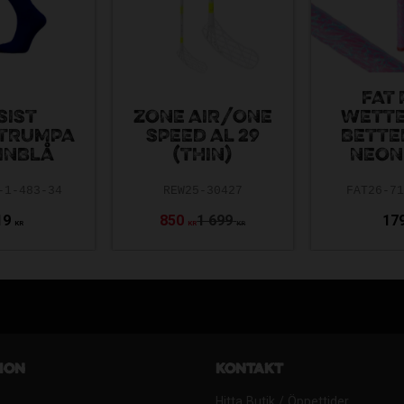
FAT 
SIST
ZONE AIR/ONE
WETTE
TRUMPA
SPEED AL 29
BETTE
INBLÅ
(THIN)
NEON
-1-483-34
REW25-30427
FAT26-7
19
850
1 699
17
KR
KR
KR
ion
Kontakt
Hitta Butik / Öppettider