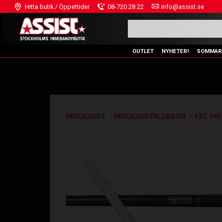
Hitta butik / Öppettider
08-720 28 22
info@assist.se
OUTLET
NYHETER!
SOMMAR
INNEBANDY
INNEBANDYKLUBBOR
FAT PI