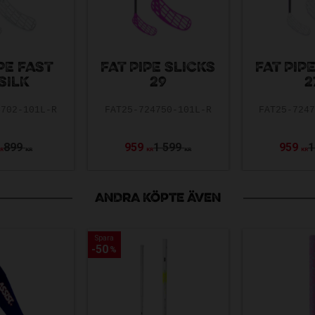
PE FAST
FAT PIPE SLICKS
FAT PIP
SILK
29
2
4702-101L-R
FAT25-724750-101L-R
FAT25-724
899
959
1 599
959
1
KR
KR
KR
KR
KR
ANDRA KÖPTE ÄVEN
Spara
Spara
50
50
%
%